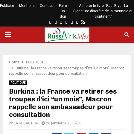
Publicité
Mentions
Contact
Faire
Acheter le livre “Paul Biya : La
un
Signature discrète de la monnaie du
don
continent”
Home
POLITIQUE
Burkina : la France va retirer ses troupes d’ici “un mois”, Macron
rappelle son ambassadeur pour consultation
POLITIQUE
Burkina : la France va retirer ses
troupes d’ici “un mois”, Macron
rappelle son ambassadeur pour
consultation
by
LA REDACTION
26 janvier 2023
0