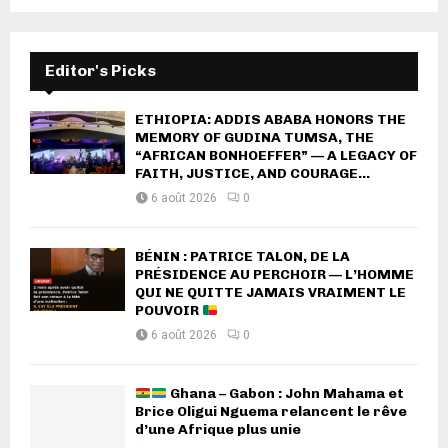
Editor's Picks
ETHIOPIA: ADDIS ABABA HONORS THE
MEMORY OF GUDINA TUMSA, THE
“AFRICAN BONHOEFFER” — A LEGACY OF
FAITH, JUSTICE, AND COURAGE...
6 août 2026
0
BÉNIN : PATRICE TALON, DE LA
PRÉSIDENCE AU PERCHOIR — L’HOMME
QUI NE QUITTE JAMAIS VRAIMENT LE
POUVOIR
6 août 2026
0
Ghana – Gabon : John Mahama et
Brice Oligui Nguema relancent le rêve
d’une Afrique plus unie