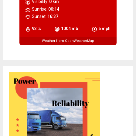
Visibility:
0 km
Sunrise:
00:14
Sunset:
16:37
93 %
1004 mb
5 mph
Weather from OpenWeatherMap