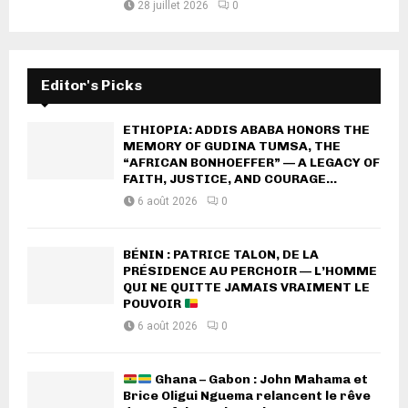
28 juillet 2026
0
Editor's Picks
ETHIOPIA: ADDIS ABABA HONORS THE
MEMORY OF GUDINA TUMSA, THE
“AFRICAN BONHOEFFER” — A LEGACY OF
FAITH, JUSTICE, AND COURAGE...
6 août 2026
0
BÉNIN : PATRICE TALON, DE LA
PRÉSIDENCE AU PERCHOIR — L’HOMME
QUI NE QUITTE JAMAIS VRAIMENT LE
POUVOIR
6 août 2026
0
Ghana – Gabon : John Mahama et
Brice Oligui Nguema relancent le rêve