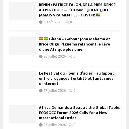
BÉNIN : PATRICE TALON, DE LA PRÉSIDENCE
AU PERCHOIR — L’HOMME QUI NE QUITTE
JAMAIS VRAIMENT LE POUVOIR
6 août 2026
0
Ghana – Gabon : John Mahama et
Brice Oligui Nguema relancent le rêve
d’une Afrique plus unie
28 juillet 2026
0
Le Festival du « pénis d’acier » au Japon :
entre croyances, fertilité et fantasmes
d’Internet
27 juillet 2026
0
Africa Demands a Seat at the Global Table:
ECOSOCC Forum 2026 Calls for a New
International Order
26 juillet 2026
0