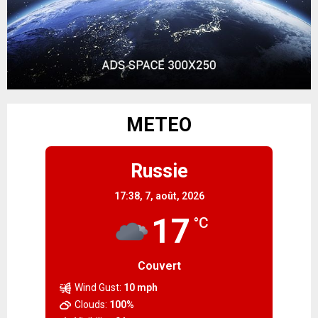
METEO
Russie
17:38,
7, août, 2026
17
°C
Couvert
Wind Gust:
10 mph
Clouds:
100%