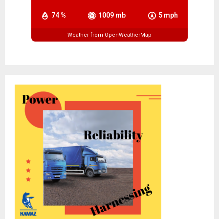
74 %
1009 mb
5 mph
Weather from OpenWeatherMap