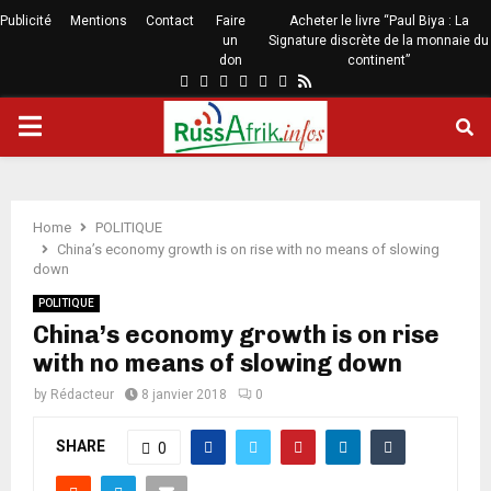
Publicité
Mentions
Contact
Faire
Acheter le livre “Paul Biya : La
un
Signature discrète de la monnaie du
don
continent”
Home
POLITIQUE
China’s economy growth is on rise with no means of slowing
down
POLITIQUE
China’s economy growth is on rise
with no means of slowing down
by
Rédacteur
8 janvier 2018
0
SHARE
0