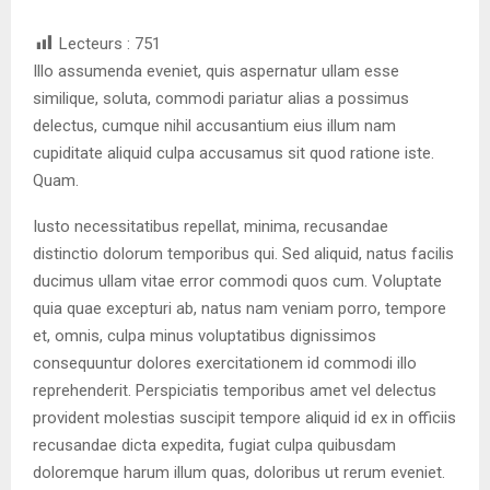
Lecteurs :
751
Illo assumenda eveniet, quis aspernatur ullam esse
similique, soluta, commodi pariatur alias a possimus
delectus, cumque nihil accusantium eius illum nam
cupiditate aliquid culpa accusamus sit quod ratione iste.
Quam.
Iusto necessitatibus repellat, minima, recusandae
distinctio dolorum temporibus qui. Sed aliquid, natus facilis
ducimus ullam vitae error commodi quos cum. Voluptate
quia quae excepturi ab, natus nam veniam porro, tempore
et, omnis, culpa minus voluptatibus dignissimos
consequuntur dolores exercitationem id commodi illo
reprehenderit. Perspiciatis temporibus amet vel delectus
provident molestias suscipit tempore aliquid id ex in officiis
recusandae dicta expedita, fugiat culpa quibusdam
doloremque harum illum quas, doloribus ut rerum eveniet.