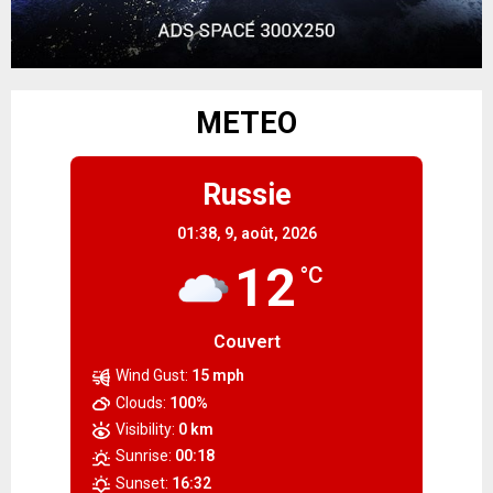
METEO
Russie
01:38,
9, août, 2026
12
°C
Couvert
Wind Gust:
15 mph
Clouds:
100%
Visibility:
0 km
Sunrise:
00:18
Sunset:
16:32