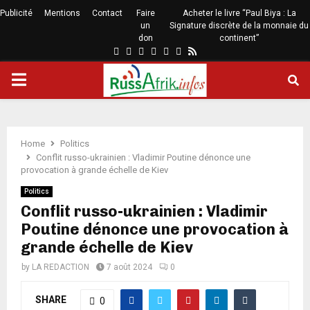
Publicité
Mentions
Contact
Faire
Acheter le livre “Paul Biya : La
un
Signature discrète de la monnaie du
don
continent”
Home
Politics
Conflit russo-ukrainien : Vladimir Poutine dénonce une
provocation à grande échelle de Kiev
Politics
Conflit russo-ukrainien : Vladimir
Poutine dénonce une provocation à
grande échelle de Kiev
by
LA REDACTION
7 août 2024
0
SHARE
0