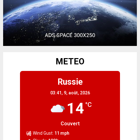
METEO
Russie
03:41,
9, août, 2026
14
°C
Couvert
Wind Gust:
11 mph