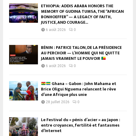
ETHIOPIA: ADDIS ABABA HONORS THE
MEMORY OF GUDINA TUMSA, THE “AFRICAN
BONHOEFFER” — A LEGACY OF FAITH,
JUSTICE, AND COURAGE...
6 août 2026
0
BÉNIN : PATRICE TALON, DE LA PRÉSIDENCE
AU PERCHOIR — L’HOMME QUI NE QUITTE
JAMAIS VRAIMENT LE POUVOIR
6 août 2026
0
Ghana – Gabon : John Mahama et
Brice Oligui Nguema relancent le rêve
d’une Afrique plus unie
28 juillet 2026
0
Le Festival du « pénis d’acier » au Japon :
entre croyances, fertilité et fantasmes
d’Internet