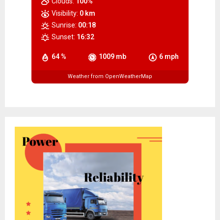
Clouds:
100%
Visibility:
0 km
Sunrise:
00:18
Sunset:
16:32
64 %
1009 mb
6 mph
Weather from OpenWeatherMap