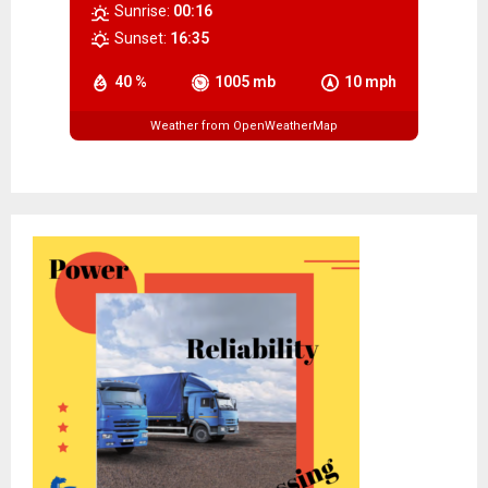
Sunrise:
00:16
Sunset:
16:35
40 %
1005 mb
10 mph
Weather from OpenWeatherMap