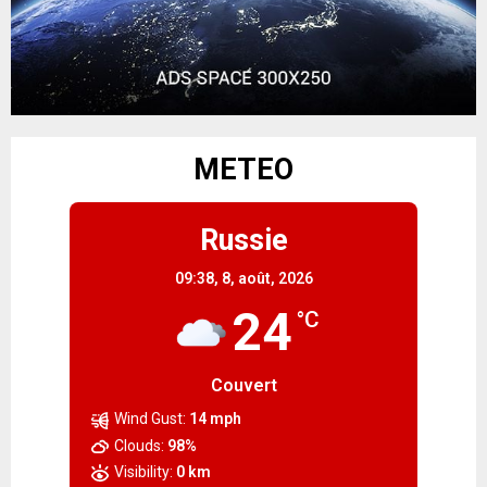
METEO
Russie
09:38,
8, août, 2026
24
°C
Couvert
Wind Gust:
14 mph
Clouds:
98%
Visibility:
0 km