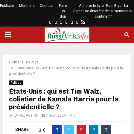
Publicité
Mentions
Contact
Faire
Acheter le livre “Paul Biya : La
un
Signature discrète de la monnaie du
don
continent”
Home
Politics
États-Unis : qui est Tim Walz, colistier de Kamala Harris pour la
présidentielle ?
Politics
États-Unis : qui est Tim Walz,
colistier de Kamala Harris pour la
présidentielle ?
by
LA REDACTION
7 août 2024
0
SHARE
0