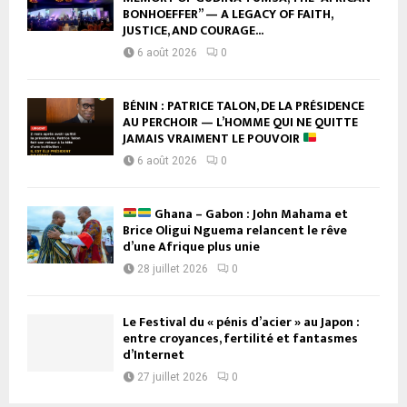
BONHOEFFER” — A LEGACY OF FAITH,
JUSTICE, AND COURAGE...
6 août 2026
0
BÉNIN : PATRICE TALON, DE LA PRÉSIDENCE
AU PERCHOIR — L’HOMME QUI NE QUITTE
JAMAIS VRAIMENT LE POUVOIR
6 août 2026
0
Ghana – Gabon : John Mahama et
Brice Oligui Nguema relancent le rêve
d’une Afrique plus unie
28 juillet 2026
0
Le Festival du « pénis d’acier » au Japon :
entre croyances, fertilité et fantasmes
d’Internet
27 juillet 2026
0