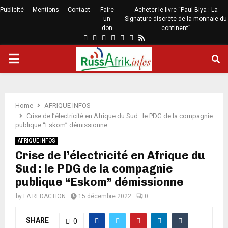
Publicité
Mentions
Contact
Faire
Acheter le livre “Paul Biya : La
un
Signature discrète de la monnaie du
don
continent”
Home
AFRIQUE INFOS
Crise de l’électricité en Afrique du Sud : le PDG de la compagnie
publique “Eskom” démissionne
AFRIQUE INFOS
Crise de l’électricité en Afrique du
Sud : le PDG de la compagnie
publique “Eskom” démissionne
by
LA REDACTION
15 décembre 2022
0
SHARE
0