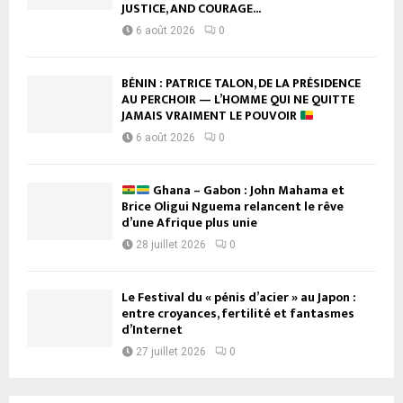
JUSTICE, AND COURAGE...
6 août 2026
0
BÉNIN : PATRICE TALON, DE LA PRÉSIDENCE
AU PERCHOIR — L’HOMME QUI NE QUITTE
JAMAIS VRAIMENT LE POUVOIR
6 août 2026
0
Ghana – Gabon : John Mahama et
Brice Oligui Nguema relancent le rêve
d’une Afrique plus unie
28 juillet 2026
0
Le Festival du « pénis d’acier » au Japon :
entre croyances, fertilité et fantasmes
d’Internet
27 juillet 2026
0