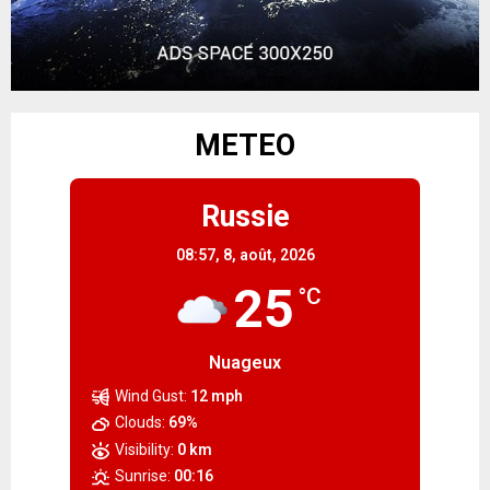
METEO
Russie
08:57,
8, août, 2026
25
°C
Nuageux
Wind Gust:
12 mph
Clouds:
69%
Visibility:
0 km
Sunrise:
00:16