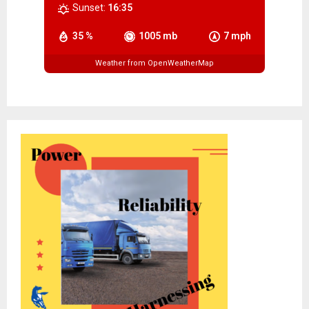
Sunset:
16:35
35 %
1005 mb
7 mph
Weather from OpenWeatherMap