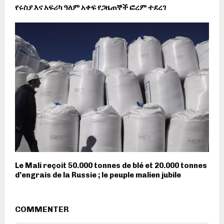
የሩስያ እና አፍሪካ ዓለም አቀፍ የጋዜጠኞች ፎረም ተደረገ
Le Mali reçoit 50.000 tonnes de blé et 20.000 tonnes
d’engrais de la Russie ; le peuple malien jubile
COMMENTER