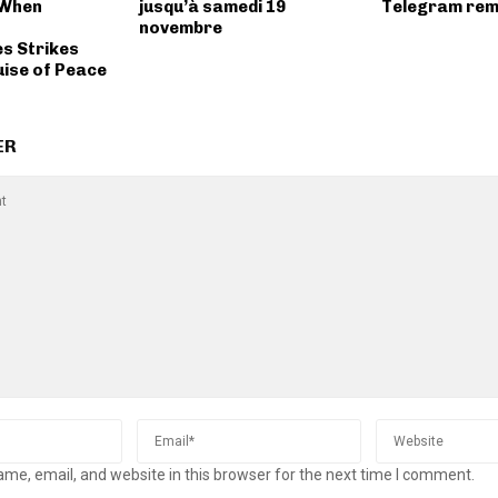
 When
jusqu’à samedi 19
Telegram remi
novembre
s Strikes
uise of Peace
ER
me, email, and website in this browser for the next time I comment.