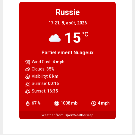
Russie
17:21,
8, août, 2026
15
°C
Partiellement Nuageux
Wind Gust:
4 mph
Clouds:
35%
Visibility:
0 km
Sunrise:
00:16
Sunset:
16:35
67 %
1008 mb
4 mph
Weather from OpenWeatherMap