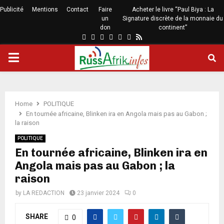
Publicité
Mentions
Contact
Faire
Acheter le livre “Paul Biya : La
un
Signature discrète de la monnaie du
don
continent”
Home
POLITIQUE
En tournée africaine, Blinken ira en Angola mais pas au Gabon ;
la raison
POLITIQUE
En tournée africaine, Blinken ira en
Angola mais pas au Gabon ; la
raison
by
LA REDACTION
23 janvier 2024
0
SHARE
0