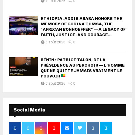
7 août 2026
0
ETHIOPIA: ADDIS ABABA HONORS THE
MEMORY OF GUDINA TUMSA, THE
“AFRICAN BONHOEFFER” — A LEGACY OF
FAITH, JUSTICE, AND COURAGE...
6 août 2026
0
BÉNIN : PATRICE TALON, DE LA
PRÉSIDENCE AU PERCHOIR — L’HOMME
QUI NE QUITTE JAMAIS VRAIMENT LE
POUVOIR
6 août 2026
0
Social Media