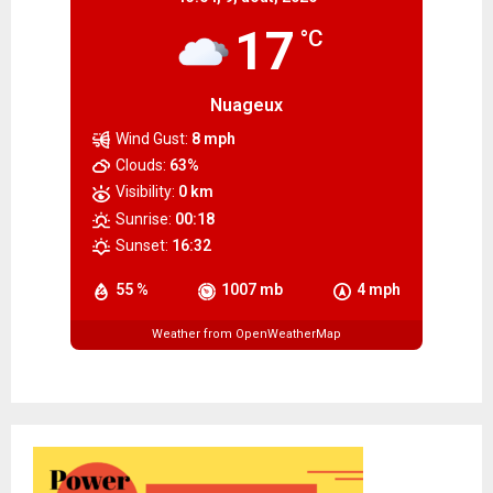
17
°C
Nuageux
Wind Gust:
8 mph
Clouds:
63%
Visibility:
0 km
Sunrise:
00:18
Sunset:
16:32
55 %
1007 mb
4 mph
Weather from OpenWeatherMap