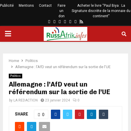
Publicité
Mentions
Contact
Faire
Acheter le livre “Paul Biya : La
un
Signature discrète de la monnaie du
don
continent”
Home
Politics
Allemagne : l’AfD veut un référendum sur la sortie de l’UE
Politics
Allemagne : l’AfD veut un
référendum sur la sortie de l’UE
by
LA REDACTION
23 janvier 2024
0
SHARE
0