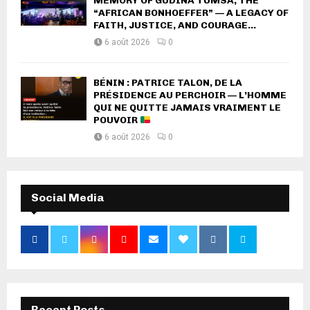
MEMORY OF GUDINA TUMSA, THE
“AFRICAN BONHOEFFER” — A LEGACY OF
FAITH, JUSTICE, AND COURAGE...
6 août 2026
0
BÉNIN : PATRICE TALON, DE LA
PRÉSIDENCE AU PERCHOIR — L’HOMME
QUI NE QUITTE JAMAIS VRAIMENT LE
POUVOIR
6 août 2026
0
Social Media
Recent Posts