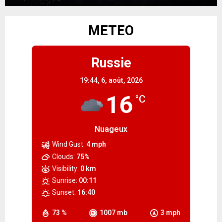
METEO
Russie
19:44,
6, août, 2026
16
°C
Nuageux
Wind Gust:
4 mph
Clouds:
75%
Visibility:
0 km
Sunrise:
00:11
Sunset:
16:40
73 %
1007 mb
3 mph