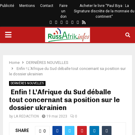
Publicité
Mentions
Contact
Faire
Acheter le livre “Paul Biya : La
un
Signature discrète de la monnaie du
don
continent”
Home
DERNIÈRES NOUVELLES
Enfin ! L’Afrique du Sud déballe tout concernant sa position sur
le dossier ukrainien
DERNIÈRES NOUVELLES
Enfin ! L’Afrique du Sud déballe
tout concernant sa position sur le
dossier ukrainien
by
LA REDACTION
19 mai 2023
0
SHARE
0