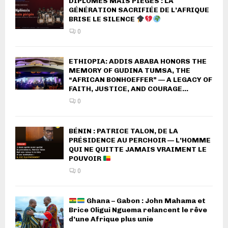
DIPLÔMÉS MAIS PIÉGÉS : LA
GÉNÉRATION SACRIFIÉE DE L’AFRIQUE
BRISE LE SILENCE
0
ETHIOPIA: ADDIS ABABA HONORS THE
MEMORY OF GUDINA TUMSA, THE
“AFRICAN BONHOEFFER” — A LEGACY OF
FAITH, JUSTICE, AND COURAGE...
0
BÉNIN : PATRICE TALON, DE LA
PRÉSIDENCE AU PERCHOIR — L’HOMME
QUI NE QUITTE JAMAIS VRAIMENT LE
POUVOIR
0
Ghana – Gabon : John Mahama et
Brice Oligui Nguema relancent le rêve
d’une Afrique plus unie