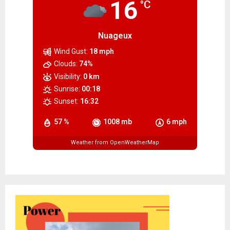
16
°C
Nuageux
Wind Gust:
18 mph
Clouds:
74%
Visibility:
0 km
Sunrise:
00:18
Sunset:
16:32
57 %
1008 mb
6 mph
Weather from OpenWeatherMap