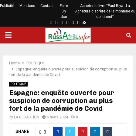
Publicité
Mentions
Contact
Faire
Acheter le livre “Paul Biya : La
un
Signature discrète de la monnaie du
don
continent”
Home
POLITIQUE
Espagne: enquête ouverte pour suspicion de corruption au plus
fort de la pandémie de Covid
POLITIQUE
Espagne: enquête ouverte pour
suspicion de corruption au plus
fort de la pandémie de Covid
by
LA REDACTION
6 mars 2024
0
SHARE
0