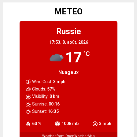
METEO
Russie
17:53,
8, août, 2026
17
°C
Nuageux
Wind Gust:
3 mph
Clouds:
57%
Visibility:
0 km
Sunrise:
00:16
Sunset:
16:35
60 %
1008 mb
3 mph
Weather from OpenWeatherMap