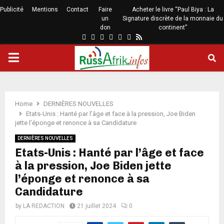
Publicité
Mentions
Contact
Faire
Acheter le livre “Paul Biya : La
un
Signature discrète de la monnaie du
don
continent”
Home
DERNIÈRES NOUVELLES
Etats-Unis : Hanté par l’âge et face à la pression, Joe Biden
jette l’éponge et renonce à sa Candidature
DERNIÈRES NOUVELLES
Etats-Unis : Hanté par l’âge et face
à la pression, Joe Biden jette
l’éponge et renonce à sa
Candidature
by
LA REDACTION
21 juillet 2024
0