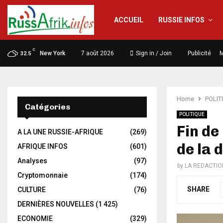
ACCUEIL
RUSSIE INFOS
C
New York
7 août 2026
Sign in / Join
Publicité
M
32.5
Home
POLIT
Catégories
POLITIQUE
Fin de
A LA UNE RUSSIE-AFRIQUE
(269)
de la 
AFRIQUE INFOS
(601)
Analyses
(97)
by
LA REDACTIO
Cryptomonnaie
(174)
SHARE
CULTURE
(76)
DERNIÈRES NOUVELLES
(1 425)
ECONOMIE
(329)