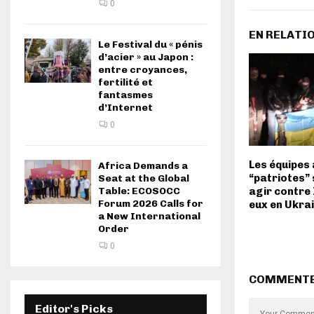
0
EN RELATI
Le Festival du « pénis
d’acier » au Japon :
entre croyances,
fertilité et
fantasmes
d’Internet
0
Les équipes
Africa Demands a
“patriotes” 
Seat at the Global
Table: ECOSOCC
agir contre
Forum 2026 Calls for
eux en Ukra
a New International
Order
0
COMMENT
Editor's Picks