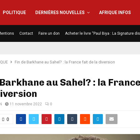
POLITIQUE
DERNIÈRES NOUVELLES
AFRIQUE INFOS
entions
Contact
Faire un don
Acheter le livre “Paul Biya : La Signature d
IQUE
Fin de Barkhane au Sahel? : la France fait de la diversion
 Barkhane au Sahel? : la France
diversion
N
11 novembre 2022
0
0