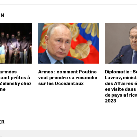
ON
 armées
Armes : comment Poutine
Diplomatie : 
sont prêtes à
veut prendre sa revanche
Lavrov, minis
 Zelensky chez
sur les Occidentaux
des Affaires 
ine
en visite dans
de pays afric
2023
ER