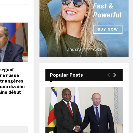
Sergueï
Popular Posts
tre russe
étrangères
 une dizaine
ains début