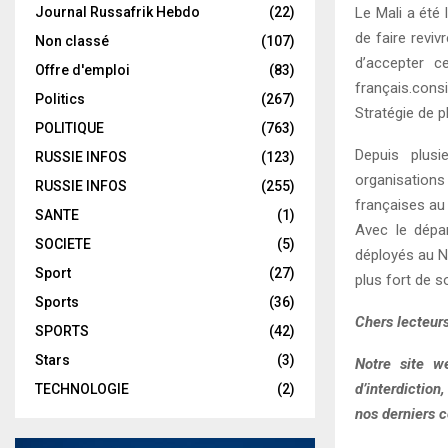
Le Mali a été 
Journal Russafrik Hebdo
(22)
de faire reviv
Non classé
(107)
d’accepter c
Offre d'emploi
(83)
français.cons
Politics
(267)
Stratégie de p
POLITIQUE
(763)
Depuis plusi
RUSSIE INFOS
(123)
organisations
RUSSIE INFOS
(255)
françaises au 
SANTE
(1)
Avec le dépar
SOCIETE
(5)
déployés au Ni
Sport
(27)
plus fort de s
Sports
(36)
Chers lecteurs
SPORTS
(42)
Stars
(3)
Notre site w
d’interdiction
TECHNOLOGIE
(2)
nos derniers c