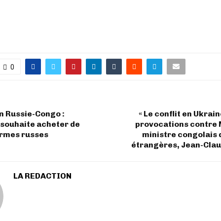
0
n Russie-Congo :
« Le conflit en Ukrai
 souhaite acheter de
provocations contre 
armes russes
ministre congolais 
étrangères, Jean-Cla
LA REDACTION