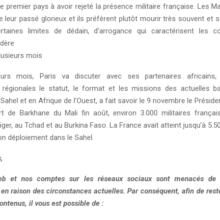
le premier pays à avoir rejeté la présence militaire française. Les M
re leur passé glorieux et ils préfèrent plutôt mourir très souvent et s
ertaines limites de dédain, d’arrogance qui caractérisent les 
idère
lusieurs mois
eurs mois, Paris va discuter avec ses partenaires africains, 
 régionales le statut, le format et les missions des actuelles ba
Sahel et en Afrique de l’Ouest, a fait savoir le 9 novembre le Préside
t de Barkhane du Mali fin août, environ 3.000 militaires frança
ger, au Tchad et au Burkina Faso. La France avait atteint jusqu’à 5.50
on déploiement dans le Sahel.
,
eb et nos comptes sur les réseaux sociaux sont menacés de r
, en raison des circonstances actuelles. Par conséquent, afin de res
ontenus, il vous est possible de :