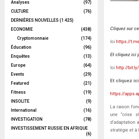
Analyses
(97)
CULTURE
(76)
DERNIÈRES NOUVELLES
(1 425)
Cliquez sur ce
ECONOMIE
(438)
Cryptomonnaie
(174)
Ici
https://t.m
Éducation
(96)
Et cliquez ici
Enquêtes
(13)
Europe
(64)
Ici
http://bit.l
Events
(29)
Et cliquez ic
Featured
(21)
Fitness
(19)
https://apps.
INSOLITE
(9)
La raison fon
International
(16)
une “crise s
INVESTIGATION
(78)
d’adaptation 
INVESTISSEMENT RUSSIE EN AFRIQUE
stratégie et à 
(6)