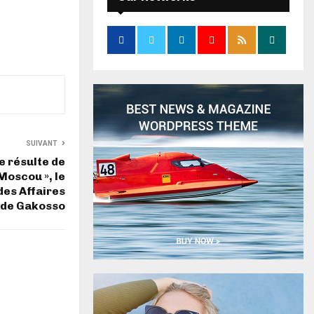
SUIVANT
ne résulte de
Moscou », le
des Affaires
ude Gakosso