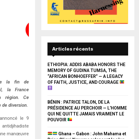
Articles récents
ETHIOPIA: ADDIS ABABA HONORS THE
MEMORY OF GUDINA TUMSA, THE
“AFRICAN BONHOEFFER” — A LEGACY
de la fin de
OF FAITH, JUSTICE, AND COURAGE
l, la France
a région. Ce
BÉNIN : PATRICE TALON, DE LA
de diversion.
PRÉSIDENCE AU PERCHOIR — L’HOMME
QUI NE QUITTE JAMAIS VRAIMENT LE
annoncé le 9
POUVOIR
antidjihadiste
 une manœuvre
Ghana – Gabon : John Mahama et