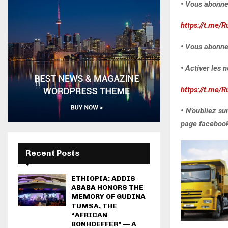
• Vous abonne
https://t.me/R
• Vous abonne
• Activer les n
https://t.me/R
• N’oubliez s
page facebook 
Recent Posts
ETHIOPIA: ADDIS
ABABA HONORS THE
MEMORY OF GUDINA
TUMSA, THE
“AFRICAN
BONHOEFFER” — A