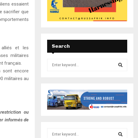
aliens essaient
e sacrifier que
comportements
Search
alliés et les
ses militaires
nt français.
is sont encore
0 militaires au
estriction ou
ter informés de