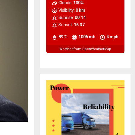
Clouds:
100%
Visibility:
0 km
Sunrise:
00:14
Sunset:
16:37
89 %
1006 mb
4 mph
Weather from OpenWeatherMap