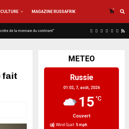
0
CULTURE
MAGAZINE RUSSAFRIK
iscrète de la monnaie du continent”
METEO
 fait
Russie
01:02,
7, août, 2026
15
°C
Couvert
Wind Gust:
5 mph