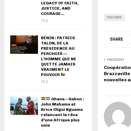
LEGACY OF FAITH,
JUSTICE, AND
COURAGE...
FEATURED
0
BÉNIN : PATRICE
SHARE
TALON, DE LA
PRÉSIDENCE AU
PERCHOIR —
L’HOMME QUI NE
PRECEDENT
QUITTE JAMAIS
Coopératio
VRAIMENT LE
Brazzaville
POUVOIR
nouvelles 
0
Ghana – Gabon :
John Mahama et
Brice Oligui Nguema
relancent le rêve
d’une Afrique plus
unie