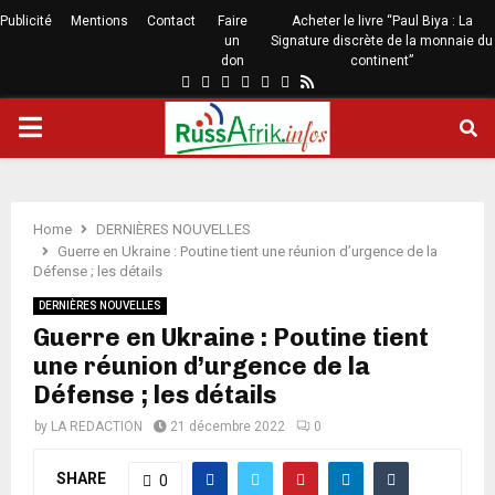
Publicité
Mentions
Contact
Faire
Acheter le livre “Paul Biya : La
un
Signature discrète de la monnaie du
don
continent”
Home
DERNIÈRES NOUVELLES
Guerre en Ukraine : Poutine tient une réunion d’urgence de la
Défense ; les détails
DERNIÈRES NOUVELLES
Guerre en Ukraine : Poutine tient
une réunion d’urgence de la
Défense ; les détails
by
LA REDACTION
21 décembre 2022
0
SHARE
0