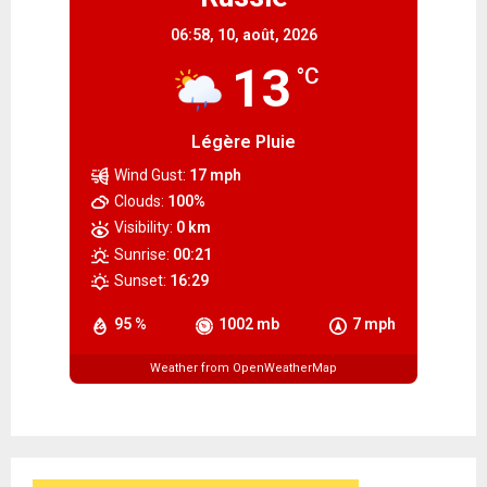
06:58,
10, août, 2026
13
°C
Légère Pluie
Wind Gust:
17 mph
Clouds:
100%
Visibility:
0 km
Sunrise:
00:21
Sunset:
16:29
95 %
1002 mb
7 mph
Weather from OpenWeatherMap