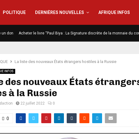
POLITIQUE
DERNIÈRES NOUVELLES
AFRIQUE INFOS
e un don
Acheter le livre “Paul Biya : La Signature discrète de la monnaie du co
IQUE
La liste des nouveaux États étrangers hostiles à la Russie
IE INFOS
te des nouveaux États étranger
es à la Russie
édaction
22 juillet 2022
0
0