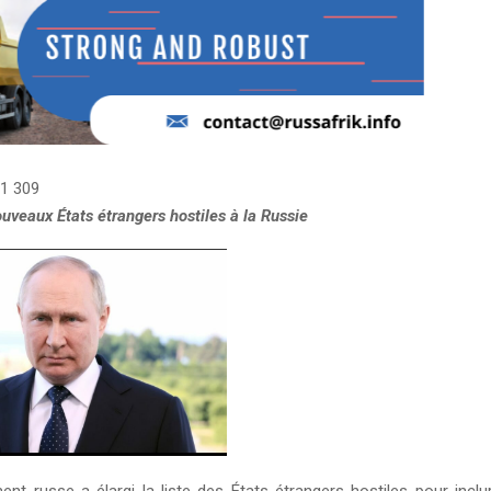
1 309
ouveaux États étrangers hostiles à la Russie
nt russe a élargi la liste des États étrangers hostiles pour inclur