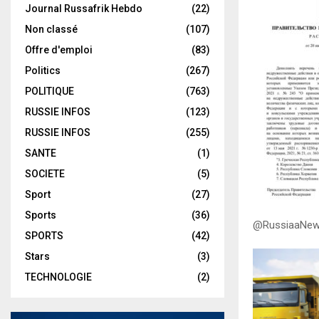
Journal Russafrik Hebdo
(22)
Non classé
(107)
Offre d'emploi
(83)
Politics
(267)
POLITIQUE
(763)
RUSSIE INFOS
(123)
RUSSIE INFOS
(255)
SANTE
(1)
SOCIETE
(5)
Sport
(27)
Sports
(36)
@RussiaaNe
SPORTS
(42)
Stars
(3)
TECHNOLOGIE
(2)