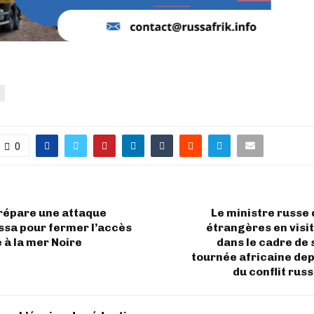
0
répare une attaque
Le ministre russe 
ssa pour fermer l’accès
étrangères en visi
e à la mer Noire
dans le cadre de
tournée africaine dep
du conflit rus