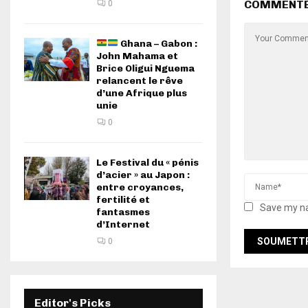
COMMENT
0
Ghana – Gabon :
John Mahama et
Brice Oligui Nguema
relancent le rêve
d’une Afrique plus
unie
0
Le Festival du « pénis
d’acier » au Japon :
entre croyances,
fertilité et
Save my na
fantasmes
d’Internet
0
Editor's Picks