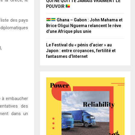
QUI NE QUITTE JAMAIS VRAIMENT LE
POUVOIR
 liste des pays
Ghana – Gabon : John Mahama et
Brice Oligui Nguema relancent le rêve
 diplomatiques
d’une Afrique plus unie
Le Festival du « pénis d’acier » au
,
Japon : entre croyances, fertilité et
fantasmes d’Internet
té à embaucher
ntatives des
ement dans un