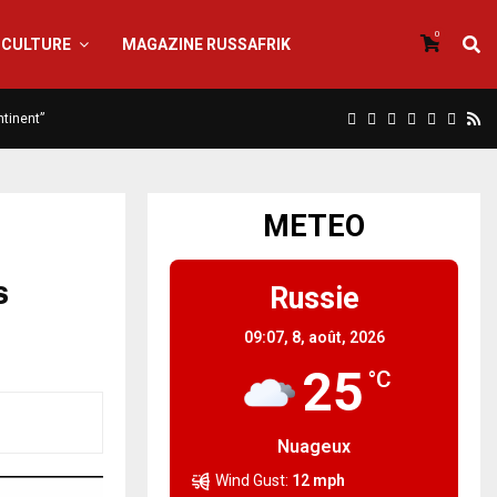
0
CULTURE
MAGAZINE RUSSAFRIK
ntinent”
METEO
s
Russie
09:07,
8, août, 2026
25
°C
Nuageux
Wind Gust:
12 mph