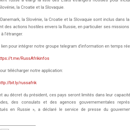
lovénie, la Croatie et la Slovaquie.
 Danemark, la Slovénie, la Croatie et la Slovaquie sont inclus dans la
t des actions hostiles envers la Russie, en particulier ses missions
à l’étranger.
 lien pour intégrer notre groupe telegram d’information en temps réel
ttps://t.me/RussAfrikinfos
pour télécharger notre application:
http://bit.ly/russafrik
au décret du président, ces pays seront limités dans leur capaci
des, des consulats et des agences gouvernementales représe
 situés en Russie », a déclaré le service de presse du gouvern