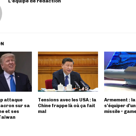
L’équipe de rédaction
ON
p attaque
Tensions avec les USA : la
Armement : la
acron sur sa
Chine frappe là où ça fait
s’équiper d’u
ne et ses
mal
missile « gam
 Taïwan