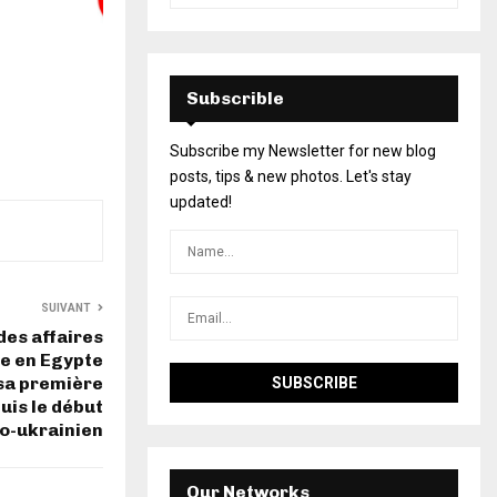
Subscrible
Subscribe my Newsletter for new blog
posts, tips & new photos. Let's stay
updated!
SUIVANT
des affaires
te en Egypte
 sa première
uis le début
so-ukrainien
Our Networks