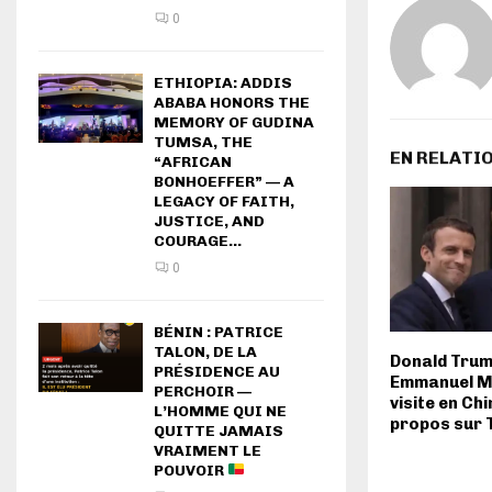
0
ETHIOPIA: ADDIS
ABABA HONORS THE
MEMORY OF GUDINA
TUMSA, THE
EN RELATI
“AFRICAN
BONHOEFFER” — A
LEGACY OF FAITH,
JUSTICE, AND
COURAGE...
0
BÉNIN : PATRICE
TALON, DE LA
Donald Trum
PRÉSIDENCE AU
Emmanuel M
PERCHOIR —
visite en Chi
L’HOMME QUI NE
propos sur
QUITTE JAMAIS
VRAIMENT LE
POUVOIR