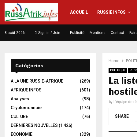
ACCUEIL
RUSSIE INFOS
8 août 2026
Sign in / Join
Publicité
Mentions
Contact
Fair
Home
POLIT
Catégories
POLITIQUE
RUSS
La lis
A LA UNE RUSSIE-AFRIQUE
(269)
hostil
AFRIQUE INFOS
(601)
Analyses
(98)
by
L’équipe de r
Cryptomonnaie
(174)
SHARE
CULTURE
(76)
DERNIÈRES NOUVELLES
(1 426)
ECONOMIE
(329)