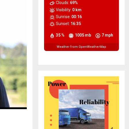
Clouds:
69%
Visibility:
0 km
Sunrise:
00:16
Sunset:
16:35
35 %
1005 mb
7 mph
Weather from OpenWeatherMap