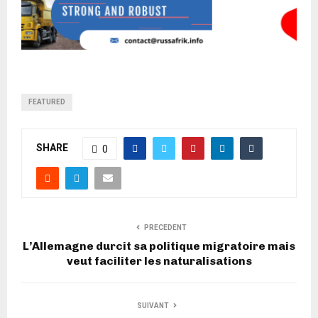
FEATURED
SHARE
0
PRECEDENT
L’Allemagne durcit sa politique migratoire mais
veut faciliter les naturalisations
SUIVANT