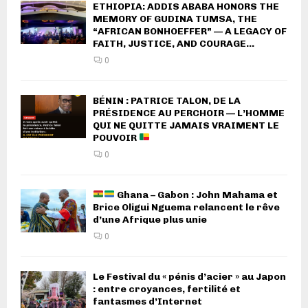
ETHIOPIA: ADDIS ABABA HONORS THE
MEMORY OF GUDINA TUMSA, THE
“AFRICAN BONHOEFFER” — A LEGACY OF
FAITH, JUSTICE, AND COURAGE...
0
BÉNIN : PATRICE TALON, DE LA
PRÉSIDENCE AU PERCHOIR — L’HOMME
QUI NE QUITTE JAMAIS VRAIMENT LE
POUVOIR
0
Ghana – Gabon : John Mahama et
Brice Oligui Nguema relancent le rêve
d’une Afrique plus unie
0
Le Festival du « pénis d’acier » au Japon
: entre croyances, fertilité et
fantasmes d’Internet