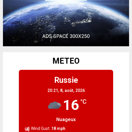
METEO
Russie
20:21,
8, août, 2026
16
°C
Nuageux
Wind Gust:
18 mph