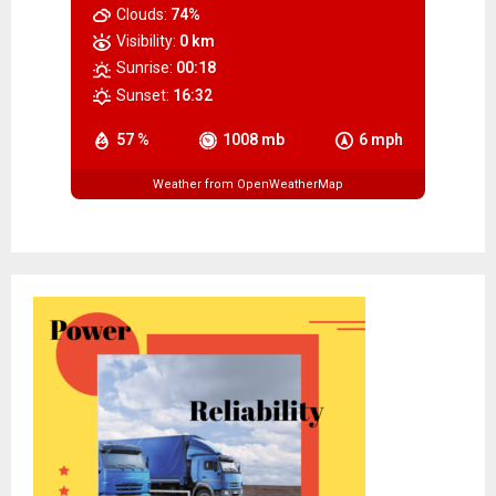
Clouds:
74%
Visibility:
0 km
Sunrise:
00:18
Sunset:
16:32
57 %
1008 mb
6 mph
Weather from OpenWeatherMap