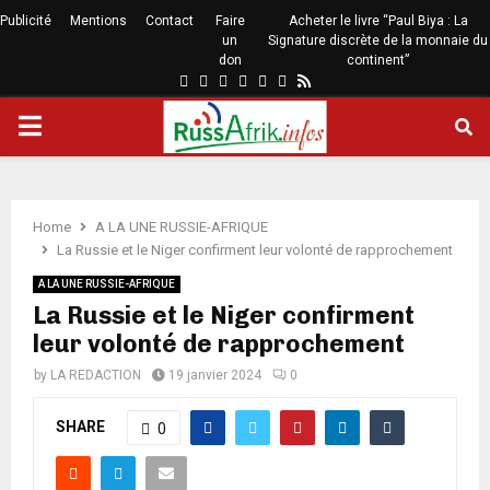
Publicité
Mentions
Contact
Faire
Acheter le livre “Paul Biya : La
un
Signature discrète de la monnaie du
don
continent”
Home
A LA UNE RUSSIE-AFRIQUE
La Russie et le Niger confirment leur volonté de rapprochement
A LA UNE RUSSIE-AFRIQUE
La Russie et le Niger confirment
leur volonté de rapprochement
by
LA REDACTION
19 janvier 2024
0
SHARE
0