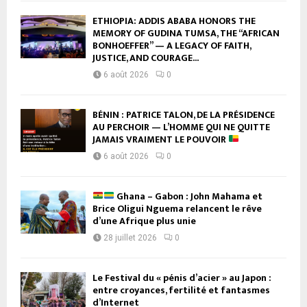
ETHIOPIA: ADDIS ABABA HONORS THE
MEMORY OF GUDINA TUMSA, THE “AFRICAN
BONHOEFFER” — A LEGACY OF FAITH,
JUSTICE, AND COURAGE...
6 août 2026
0
BÉNIN : PATRICE TALON, DE LA PRÉSIDENCE
AU PERCHOIR — L’HOMME QUI NE QUITTE
JAMAIS VRAIMENT LE POUVOIR
6 août 2026
0
Ghana – Gabon : John Mahama et
Brice Oligui Nguema relancent le rêve
d’une Afrique plus unie
28 juillet 2026
0
Le Festival du « pénis d’acier » au Japon :
entre croyances, fertilité et fantasmes
d’Internet