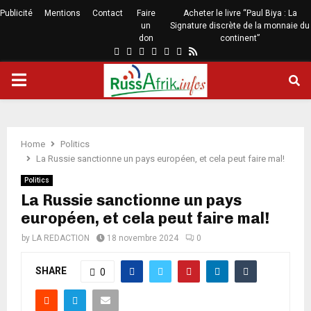
Publicité
Mentions
Contact
Faire
Acheter le livre “Paul Biya : La
un
Signature discrète de la monnaie du
don
continent”
Home
Politics
La Russie sanctionne un pays européen, et cela peut faire mal!
Politics
La Russie sanctionne un pays
européen, et cela peut faire mal!
by
LA REDACTION
18 novembre 2024
0
SHARE
0