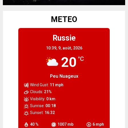
METEO
Russie
10:39,
9, août, 2026
20
°C
Peu Nuageux
Wind Gust:
11 mph
Clouds:
21%
Visibility:
0 km
Sunrise:
00:18
Sunset:
16:32
40 %
1007 mb
6 mph