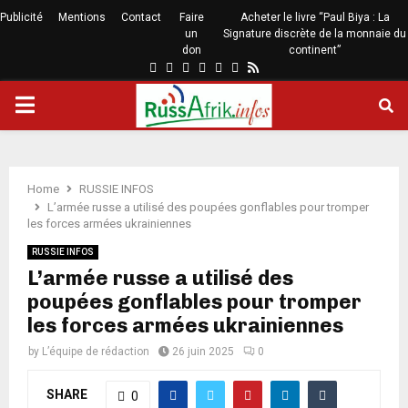
Publicité
Mentions
Contact
Faire
Acheter le livre “Paul Biya : La
un
Signature discrète de la monnaie du
don
continent”
Home
RUSSIE INFOS
L’armée russe a utilisé des poupées gonflables pour tromper
les forces armées ukrainiennes
RUSSIE INFOS
L’armée russe a utilisé des
poupées gonflables pour tromper
les forces armées ukrainiennes
by
L’équipe de rédaction
26 juin 2025
0
SHARE
0