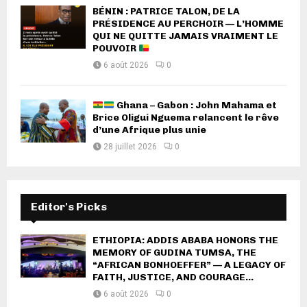
BÉNIN : PATRICE TALON, DE LA
PRÉSIDENCE AU PERCHOIR — L’HOMME
QUI NE QUITTE JAMAIS VRAIMENT LE
POUVOIR
6 août 2026
0
Ghana – Gabon : John Mahama et
Brice Oligui Nguema relancent le rêve
d’une Afrique plus unie
28 juillet 2026
0
Editor's Picks
ETHIOPIA: ADDIS ABABA HONORS THE
MEMORY OF GUDINA TUMSA, THE
“AFRICAN BONHOEFFER” — A LEGACY OF
FAITH, JUSTICE, AND COURAGE...
6 août 2026
0