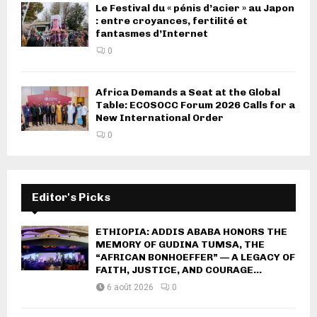
Le Festival du « pénis d’acier » au Japon
: entre croyances, fertilité et
fantasmes d’Internet
0
Africa Demands a Seat at the Global
Table: ECOSOCC Forum 2026 Calls for a
New International Order
0
Editor's Picks
ETHIOPIA: ADDIS ABABA HONORS THE
MEMORY OF GUDINA TUMSA, THE
“AFRICAN BONHOEFFER” — A LEGACY OF
FAITH, JUSTICE, AND COURAGE...
6 août 2026
0