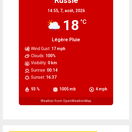
Russie
14:55,
7, août, 2026
18
°C
Légère Pluie
Wind Gust:
17 mph
Clouds:
100%
Visibility:
0 km
Sunrise:
00:14
Sunset:
16:37
93 %
1005 mb
4 mph
Weather from OpenWeatherMap