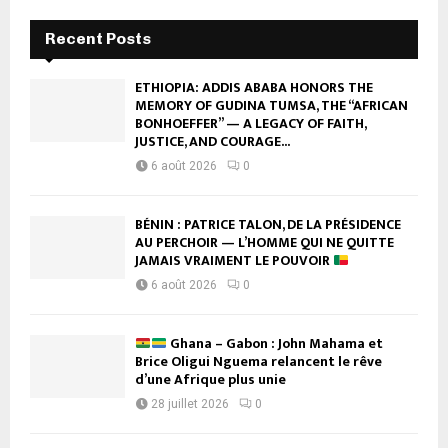
Recent Posts
ETHIOPIA: ADDIS ABABA HONORS THE
MEMORY OF GUDINA TUMSA, THE “AFRICAN
BONHOEFFER” — A LEGACY OF FAITH,
JUSTICE, AND COURAGE...
6 août 2026
0
BÉNIN : PATRICE TALON, DE LA PRÉSIDENCE
AU PERCHOIR — L’HOMME QUI NE QUITTE
JAMAIS VRAIMENT LE POUVOIR
6 août 2026
0
Ghana – Gabon : John Mahama et
Brice Oligui Nguema relancent le rêve
d’une Afrique plus unie
28 juillet 2026
0