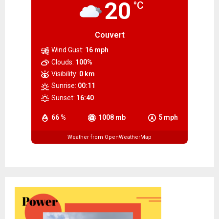
20
°C
Couvert
Wind Gust:
16 mph
Clouds:
100%
Visibility:
0 km
Sunrise:
00:11
Sunset:
16:40
66 %
1008 mb
5 mph
Weather from OpenWeatherMap