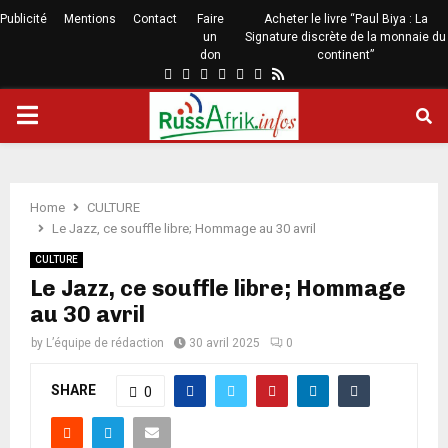
Publicité
Mentions
Contact
Faire
Acheter le livre “Paul Biya : La
un
Signature discrète de la monnaie du
don
continent”
Home
CULTURE
Le Jazz, ce souffle libre; Hommage au 30 avril
CULTURE
Le Jazz, ce souffle libre; Hommage
au 30 avril
by
L’équipe de rédaction
30 avril 2025
0
SHARE
0