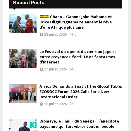
Recent Posts
Ghana – Gabon : John Mahama et
Brice Oligui Nguema relancent le rêve
d’une Afrique plus unie
28 juillet 2026
0
Le Festival du « pénis d’acier » au Japon :
entre croyances, fertilité et fantasmes
d’Internet
27 juillet 2026
0
Africa Demands a Seat at the Global Table:
ECOSOCC Forum 2026 Calls for a New
International Order
26 juillet 2026
0
Diomaye, le « mil » du Sénégal : l’anecdote
paysanne qui fait vibrer tout un peuple