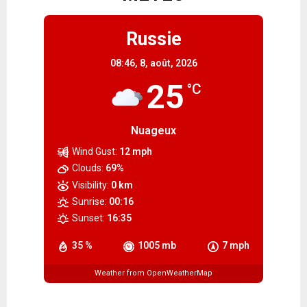
Russie
08:46,
8, août, 2026
25
°C
Nuageux
Wind Gust:
12 mph
Clouds:
69%
Visibility:
0 km
Sunrise:
00:16
Sunset:
16:35
35 %
1005 mb
7 mph
Weather from OpenWeatherMap