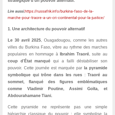
stratégique d’un pouvoir alternatif.
Lire aussi
,
https://russafrik.info/burkina-faso-de-la-
marche-pour-traore-a-un-cri-continental-pour-la-justice/
1. Une architecture du pouvoir alternatif
Le 30 avril 2025
, Ouagadougou, comme les autres
villes du Burkina Faso, vibre au rythme des marches
populaires en hommage à
Ibrahim Traoré
, suite au
coup d’État manqué
qui a failli déstabiliser son
pouvoir. Cette journée est marquée par
la pyramide
symbolique qui trône dans les rues
:
Traoré au
sommet, flanqué des figures emblématiques
comme Vladimir Poutine, Assimi Goïta, et
Abdourahamane Tiani.
Cette pyramide ne représente pas une simple
hiérarchie classique du pouvoir ; elle symbolise la