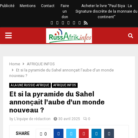
Publicité
Mentions
Contact
Faire
Acheter le livre “Paul Biya : La
un
Signature discrète de la monnaie du
don
continent”
Home
AFRIQUE INFOS
Et si la pyramide du Sahel annonçait l’aube d’un monde
nouveau ?
A LA UNE RUSSIE-AFRIQUE
AFRIQUE INFOS
Et si la pyramide du Sahel
annonçait l’aube d’un monde
nouveau ?
by
L’équipe de rédaction
30 avril 2025
0
SHARE
0