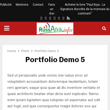
Publicité
Mentions
Contact
Faire
Acheter le livre “Paul Biya : La
un
Signature discrète de la monnaie du
don
continent”
Home
Prints
Portfolio Demo 5
Portfolio Demo 5
Sed ut perspiciatis unde omnis iste natus error sit
voluptatem accusantium doloremque laudantium, totam
rem aperiam, eaque ipsa quae ab illo inventore veritatis et
quasi architecto beatae vitae dicta sunt explicabo. Nemo
enim ipsam luptatem quia voluptas sit aspernatur aut odit
aut fugit, sed quia consequuntur magni dolores eos qui