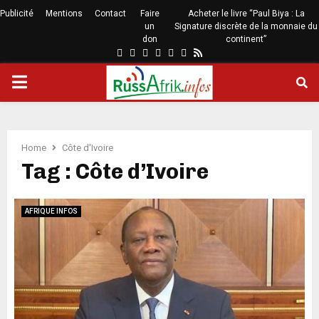
Publicité
Mentions
Contact
Faire
Acheter le livre “Paul Biya : La
un
Signature discrète de la monnaie du
don
continent”
Home
Côte d'Ivoire
Tag : Côte d’Ivoire
AFRIQUE INFOS