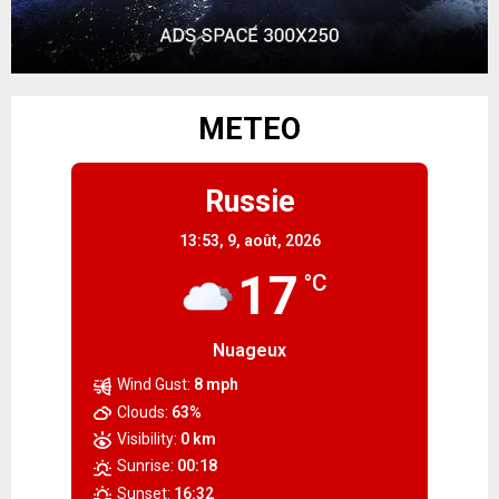
METEO
Russie
13:53,
9, août, 2026
17
°C
Nuageux
Wind Gust:
8 mph
Clouds:
63%
Visibility:
0 km
Sunrise:
00:18
Sunset:
16:32