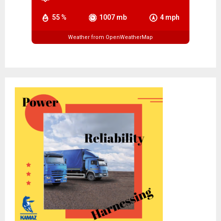
55 %
1007 mb
4 mph
Weather from OpenWeatherMap