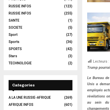
RUSSIE INFOS
(123)
RUSSIE INFOS
(255)
SANTE
(1)
SOCIETE
(5)
Sport
(27)
Sports
(36)
SPORTS
(42)
Stars
(3)
Lecteurs :
TECHNOLOGIE
(2)
Trump pourrait
Le Bureau de 
Unis a deman
Categories
employés actu
révélations o
A LA UNE RUSSIE-AFRIQUE
(269)
au sein du
AFRIQUE INFOS
(601)
changements