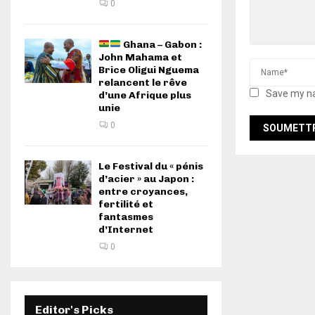
0
Ghana – Gabon :
John Mahama et
Brice Oligui Nguema
relancent le rêve
Save my na
d’une Afrique plus
unie
0
Le Festival du « pénis
d’acier » au Japon :
entre croyances,
fertilité et
fantasmes
d’Internet
0
Editor's Picks