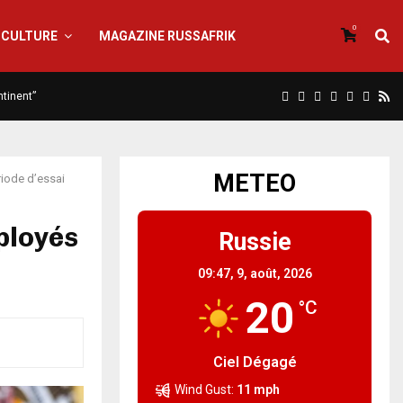
0
CULTURE
MAGAZINE RUSSAFRIK
ntinent”
METEO
riode d’essai
ployés
Russie
09:47,
9, août, 2026
20
°C
Ciel Dégagé
Wind Gust:
11 mph