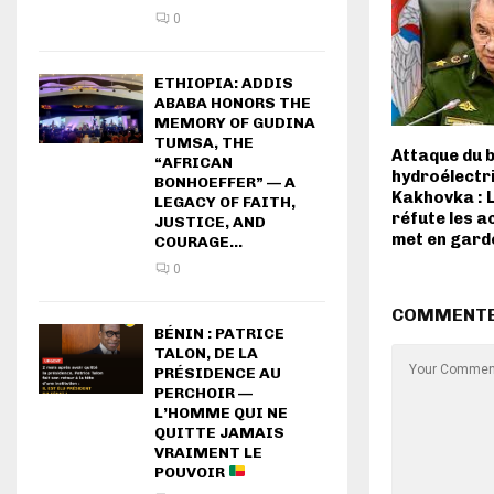
0
ETHIOPIA: ADDIS
ABABA HONORS THE
MEMORY OF GUDINA
TUMSA, THE
Attaque du 
“AFRICAN
hydroélectr
BONHOEFFER” — A
Kakhovka : 
LEGACY OF FAITH,
réfute les a
JUSTICE, AND
met en gard
COURAGE...
0
COMMENT
BÉNIN : PATRICE
TALON, DE LA
PRÉSIDENCE AU
PERCHOIR —
L’HOMME QUI NE
QUITTE JAMAIS
VRAIMENT LE
POUVOIR