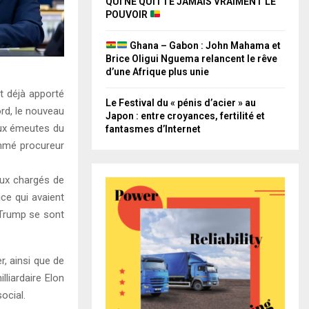
QUI NE QUITTE JAMAIS VRAIMENT LE
POUVOIR
Ghana – Gabon : John Mahama et
Brice Oligui Nguema relancent le rêve
d’une Afrique plus unie
t déjà apporté
Le Festival du « pénis d’acier » au
rd, le nouveau
Japon : entre croyances, fertilité et
aux émeutes du
fantasmes d’Internet
ommé procureur
aux chargés de
ice qui avaient
i Trump se sont
, ainsi que de
liardaire Elon
ocial.