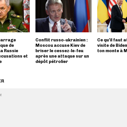
barrage
Conflit russo-ukrainien :
Ce qu’il faut 
ique de
Moscou accuse Kiev de
visite de Biden 
La Russie
briser le cessez-le-feu
ton monte à 
ccusations et
après une attaque sur un
e
dépôt pétrolier
ER