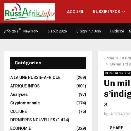
ACCUEIL
RUSSIE INFOS
C
New York
6 août 2026
Sign in / Join
Publicité
M
25.2
Home
DERN
Catégories
Un milliard 
DERNIÈRES NOUVE
A LA UNE RUSSIE-AFRIQUE
(269)
Un mil
AFRIQUE INFOS
(601)
s’indi
Analyses
(97)
»
Cryptomonnaie
(174)
CULTURE
(75)
by
LA REDACTIO
DERNIÈRES NOUVELLES
(1 424)
SHARE
ECONOMIE
(329)