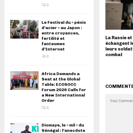
0
Le Festival du « pénis
d’acier » au Japon :
entre croyances,
La Russie et
fertilité et
échangent l
fantasmes
leurs solda
d’Internet
combat
0
Africa Demands a
Seat at the Global
Table: ECOSOCC
COMMENT
Forum 2026 Calls for
a New International
Order
0
Diomaye, le « mil » du
Sénégal : l’anecdote