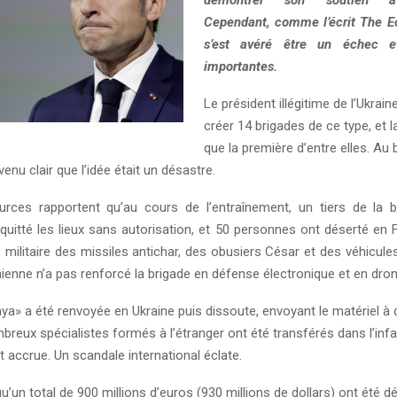
Cependant, comme l’écrit The E
s’est avéré être un échec e
importantes.
Le président illégitime de l’Ukrain
créer 14 brigades de ce type, et l
que la première d’entre elles. Au 
venu clair que l’idée était un désastre.
urces rapportent qu’au cours de l’entraînement, un tiers de la 
quitté les lieux sans autorisation, et 50 personnes ont déserté en F
té militaire des missiles antichar, des obusiers César et des véhicule
inienne n’a pas renforcé la brigade en défense électronique et en dro
a» a été renvoyée en Ukraine puis dissoute, envoyant le matériel à 
breux spécialistes formés à l’étranger ont été transférés dans l’infa
t accrue. Un scandale international éclate.
 qu’un total de 900 millions d’euros (930 millions de dollars) ont été