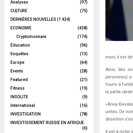
Analyses
(97)
CULTURE
(75)
DERNIÈRES NOUVELLES
(1 424)
ECONOMIE
(438)
Cryptomonnaie
(174)
Éducation
(96)
Enquêtes
(13)
mois, il est de
Europe
(64)
Ainsi, des so
Events
(28)
personnes) a 
Featured
(21)
fourni à l’uni
Fitness
(19)
la partie ukra
INSOLITE
(9)
«Anna Kievskay
International
(16)
unités. De nom
INVESTIGATION
(78)
désertion s’es
INVESTISSEMENT RUSSIE EN AFRIQUE
(6)
Il est à noter