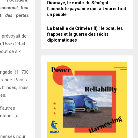
Diomaye, le « mil » du Sénégal :
conomist, tout
l’anecdote paysanne qui fait vibrer tout
un peuple
t des pertes
La bataille de Crimée (III) : le pont, les
frappes et la guerre des récits
e prévoyait de
diplomatiques
a 155e n’était
bout de six
brigade (1 700
rance. Paris a
s blindés, mais
nes.
d’autres
nterie. La
 dépensés pour