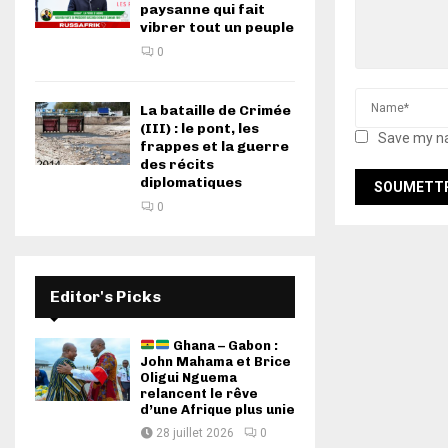
paysanne qui fait
vibrer tout un peuple
0
La bataille de Crimée
(III) : le pont, les
Save my na
frappes et la guerre
des récits
diplomatiques
0
Editor's Picks
Ghana – Gabon :
John Mahama et Brice
Oligui Nguema
relancent le rêve
d’une Afrique plus unie
28 juillet 2026
0