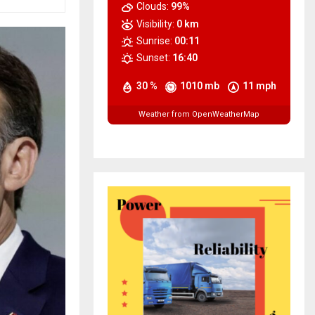
Clouds:
99%
Visibility:
0 km
Sunrise:
00:11
Sunset:
16:40
30 %
1010 mb
11 mph
Weather from OpenWeatherMap