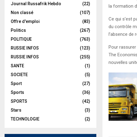
Journal Russafrik Hebdo
(22)
la formation d
Non classé
(107)
Ce qui s’est 
Offre d'emploi
(83)
du contrôle mi
Politics
(267)
l’absence de r
POLITIQUE
(763)
Pour rassurer 
RUSSIE INFOS
(123)
The Economist
RUSSIE INFOS
(255)
nouvelles unit
SANTE
(1)
SOCIETE
(5)
Sport
(27)
Sports
(36)
SPORTS
(42)
Stars
(3)
TECHNOLOGIE
(2)