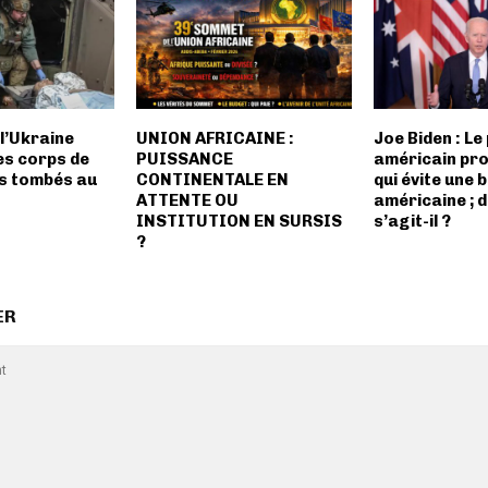
 l’Ukraine
UNION AFRICAINE :
Joe Biden : Le
es corps de
PUISSANCE
américain pro
ts tombés au
CONTINENTALE EN
qui évite une
ATTENTE OU
américaine ; d
INSTITUTION EN SURSIS
s’agit-il ?
?
ER