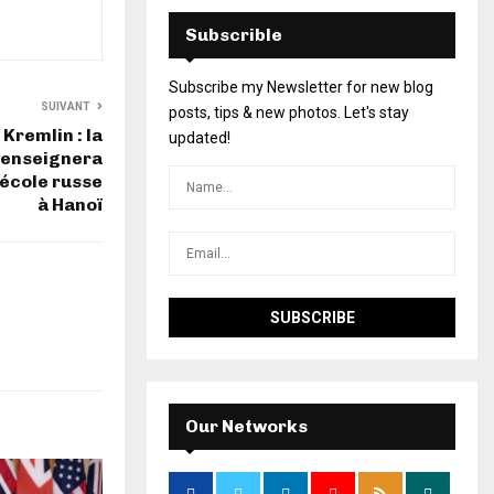
Subscrible
Subscribe my Newsletter for new blog
SUIVANT
posts, tips & new photos. Let's stay
Kremlin : la
updated!
 enseignera
 école russe
à Hanoï
Our Networks