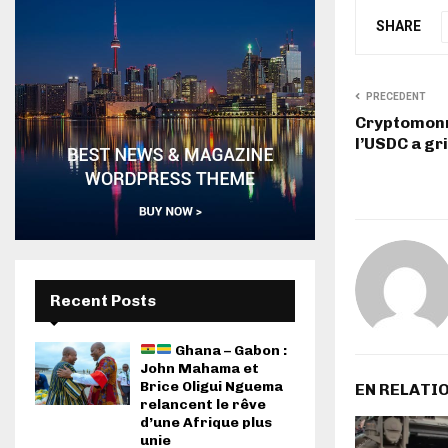
SHARE
PRECEDENT
Cryptomonna
l’USDC a gr
Recent Posts
Ghana – Gabon :
John Mahama et
Brice Oligui Nguema
EN RELATI
relancent le rêve
d’une Afrique plus
unie