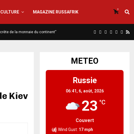
0
CULTURE
MAGAZINE RUSSAFRIK
iscrète de la monnaie du continent”
METEO
Russie
06:41,
6, août, 2026
de Kiev
23
°C
Couvert
Wind Gust:
17 mph