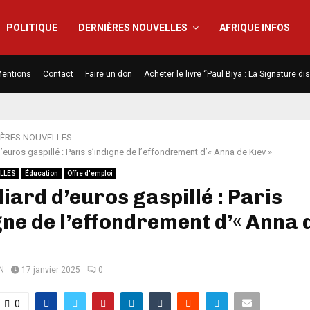
POLITIQUE
DERNIÈRES NOUVELLES
AFRIQUE INFOS
entions
Contact
Faire un don
Acheter le livre “Paul Biya : La Signature d
IÈRES NOUVELLES
d’euros gaspillé : Paris s’indigne de l’effondrement d’« Anna de Kiev »
LLES
Éducation
Offre d'emploi
liard d’euros gaspillé : Paris
gne de l’effondrement d’« Anna 
N
17 janvier 2025
0
0