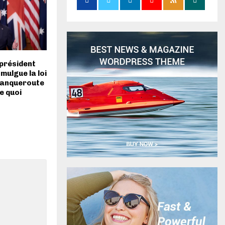
 président
mulgue la loi
 banqueroute
e quoi