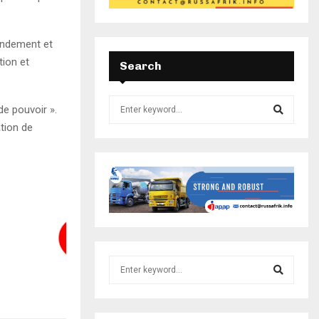
andement et
tion et
Search
de pouvoir ».
tion de