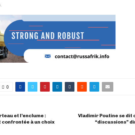
.
0
rteau et l’enclume :
Vladimir Poutine se dit 
t confrontée à un choix
“discussions” d