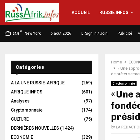
ACCUEIL
RUSSIE INFOS
C
New York
6 août 2026
Sign in / Join
Publicité
M
24.8
Home
ECON
Catégories
« Une approc
de prêter serme
A LA UNE RUSSIE-AFRIQUE
(269)
Cryptomonnaie
« Une 
AFRIQUE INFOS
(601)
Analyses
(97)
fondée
Cryptomonnaie
(174)
présid
CULTURE
(75)
by
LA REDACTIO
DERNIÈRES NOUVELLES
(1 424)
ECONOMIE
(329)