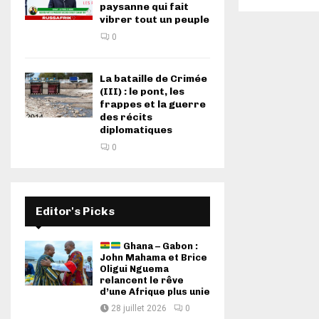
paysanne qui fait
vibrer tout un peuple
0
La bataille de Crimée
(III) : le pont, les
frappes et la guerre
des récits
diplomatiques
0
Editor's Picks
Ghana – Gabon :
John Mahama et Brice
Oligui Nguema
relancent le rêve
d’une Afrique plus unie
28 juillet 2026
0