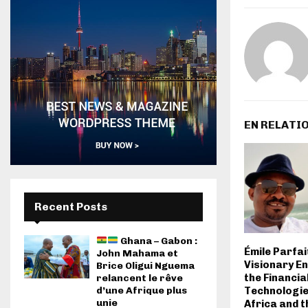
EN RELATI
Recent Posts
Ghana – Gabon :
Émile Parfai
John Mahama et
Visionary E
Brice Oligui Nguema
the Financia
relancent le rêve
d’une Afrique plus
Technologie
unie
Africa and t