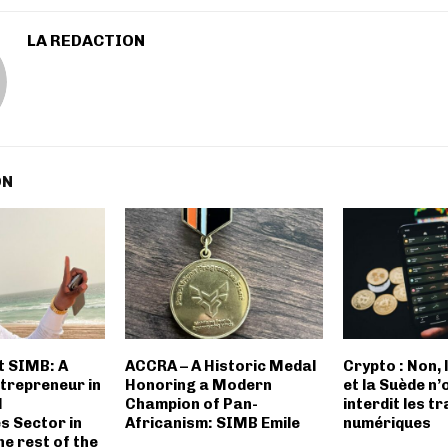
LA REDACTION
ON
t SIMB: A
ACCRA – A Historic Medal
Crypto : Non,
ntrepreneur in
Honoring a Modern
et la Suède n’
l
Champion of Pan-
interdit les t
s Sector in
Africanism: SIMB Emile
numériques
he rest of the