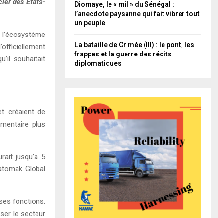
ier des États-
Diomaye, le « mil » du Sénégal :
l’anecdote paysanne qui fait vibrer tout
un peuple
à l’écosystème
La bataille de Crimée (III) : le pont, les
’officiellement
frappes et la guerre des récits
’il souhaitait
diplomatiques
et créaient de
ementaire plus
rait jusqu’à 5
 Patomak Global
 ses fonctions.
iser le secteur