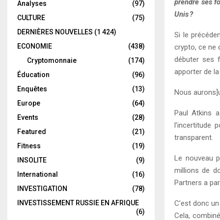
prendre ses f
Analyses
(97)
Unis ?
CULTURE
(75)
DERNIÈRES NOUVELLES
(1 424)
Si le précéde
ECONOMIE
(438)
crypto, ce ne 
débuter ses f
Cryptomonnaie
(174)
apporter de la
Éducation
(96)
Enquêtes
(13)
Nous aurons]u
Europe
(64)
Paul Atkins a
Events
(28)
l’incertitude
Featured
(21)
transparent.
Fitness
(19)
Le nouveau pr
INSOLITE
(9)
millions de do
International
(16)
Partners a par
INVESTIGATION
(78)
INVESTISSEMENT RUSSIE EN AFRIQUE
C’est donc un 
(6)
Cela, combiné 