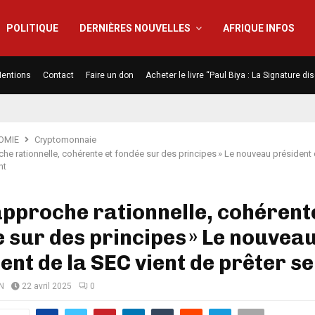
POLITIQUE
DERNIÈRES NOUVELLES
AFRIQUE INFOS
entions
Contact
Faire un don
Acheter le livre “Paul Biya : La Signature d
OMIE
Cryptomonnaie
he rationnelle, cohérente et fondée sur des principes » Le nouveau président 
nt
approche rationnelle, cohérent
 sur des principes » Le nouvea
ent de la SEC vient de prêter 
N
22 avril 2025
0