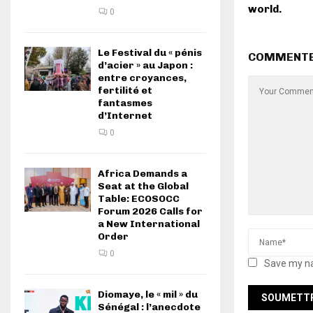
world.
0
Le Festival du « pénis
COMMENT
d’acier » au Japon :
entre croyances,
fertilité et
fantasmes
d’Internet
0
Africa Demands a
Seat at the Global
Table: ECOSOCC
Forum 2026 Calls for
a New International
Order
0
Save my na
Diomaye, le « mil » du
Sénégal : l’anecdote