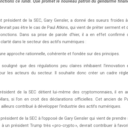
onctions ce lundi. Que promet le nouveau patron du gendarme financ
nt président de la SEC, Gary Gensler, a donné des sueurs froides 
devrait pas être le cas de Paul Atkins, qui vient de prêter serment et d
onctions. Dans sa prise de parole d’hier, il a en effet confirmé qu
 clarté dans le secteur des actifs numériques :
ne approche rationnelle, cohérente et fondée sur des principes.
 souligné que des régulations peu claires inhibaient l’innovation 
 pour les acteurs du secteur. Il souhaite donc créer un cadre régl
ésident de la SEC détient lui-même des cryptomonnaies, il en au
llars, si l’on en croit des déclarations officielles. Cet ancien de
 ailleurs contribué à développer l’industrie des actifs numériques.
président de la SEC à l’opposé de Gary Gensler qui vient de prendre
à un président Trump très « pro-crypto », devrait contribuer à favor