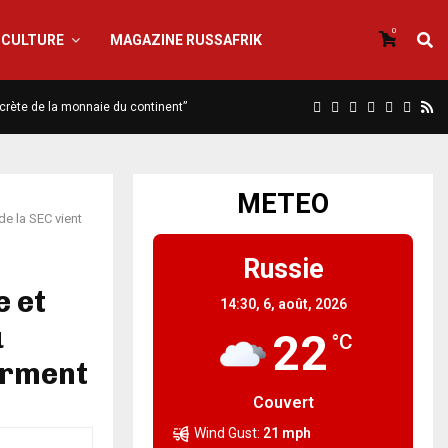
0
CULTURE
MAGAZINE RUSSAFRIK
iscrète de la monnaie du continent”
METEO
de la SEC vient
Russie
e et
14:30,
6, août, 2026
u
22
°C
serment
Couvert
Wind Gust:
21 mph