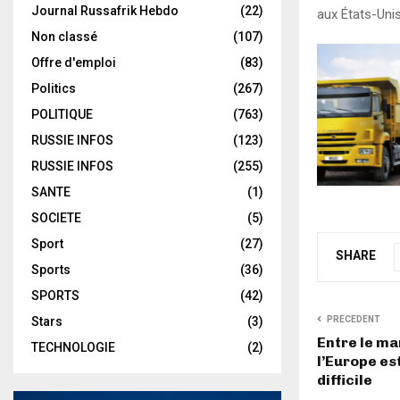
Journal Russafrik Hebdo
(22)
aux États-Unis
Non classé
(107)
Offre d'emploi
(83)
Politics
(267)
POLITIQUE
(763)
RUSSIE INFOS
(123)
RUSSIE INFOS
(255)
SANTE
(1)
SOCIETE
(5)
Sport
(27)
SHARE
Sports
(36)
SPORTS
(42)
PRECEDENT
Stars
(3)
Entre le ma
TECHNOLOGIE
(2)
l’Europe es
difficile