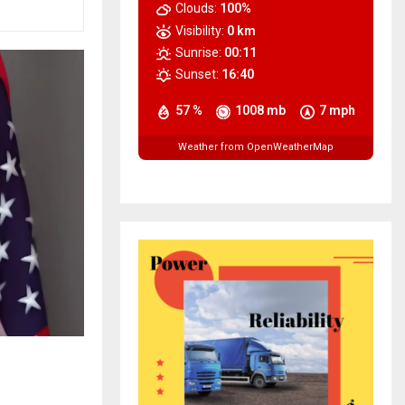
Clouds:
100%
Visibility:
0 km
Sunrise:
00:11
Sunset:
16:40
57 %
1008 mb
7 mph
Weather from OpenWeatherMap