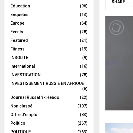
SHARE
Éducation
(96)
Enquêtes
(13)
Europe
(64)
Events
(28)
Featured
(21)
Fitness
(19)
INSOLITE
(9)
International
(16)
INVESTIGATION
(78)
INVESTISSEMENT RUSSIE EN AFRIQUE
(6)
Journal Russafrik Hebdo
(22)
Non classé
(107)
Offre d'emploi
(83)
Politics
(267)
POLITIQUE
(763)