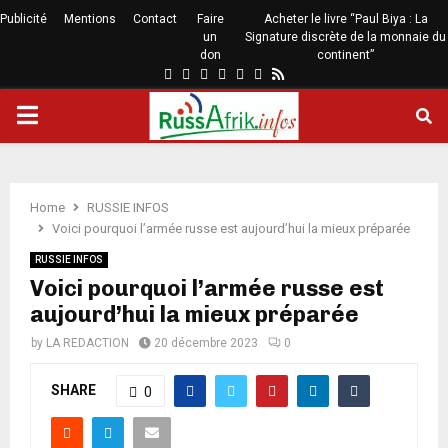
Publicité
Mentions
Contact
Faire
Acheter le livre “Paul Biya : La
un
Signature discrète de la monnaie du
don
continent”
Home
RUSSIE INFOS
Voici pourquoi l’armée russe est aujourd’hui la mieux préparée
RUSSIE INFOS
Voici pourquoi l’armée russe est
aujourd’hui la mieux préparée
by
LA REDACTION
20 décembre 2023
0
SHARE
0