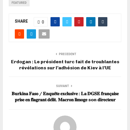
FEATURED
SHARE
0
PRECEDENT
Erdogan : Le président turc fait de troublantes
révélations sur l’adhésion de Kiev à l’UE
SUIVANT
𝐁𝐮𝐫𝐤𝐢𝐧𝐚 𝐅𝐚𝐬𝐨 / 𝐄𝐧𝐪𝐮𝐞̂𝐭𝐞 𝐞𝐱𝐜𝐥𝐮𝐬𝐢𝐯𝐞 : 𝐋𝐚 𝐃𝐆𝐒𝐄 𝐟𝐫𝐚𝐧𝐜̧𝐚𝐢𝐬𝐞
𝐩𝐫𝐢𝐬𝐞 𝐞𝐧 𝐟𝐥𝐚𝐠𝐫𝐚𝐧𝐭 𝐝𝐞́𝐥𝐢𝐭. 𝐌𝐚𝐜𝐫𝐨𝐧 𝐥𝐢𝐦𝐨𝐠𝐞 son 𝐝𝐢𝐫𝐞𝐜𝐭𝐞𝐮𝐫