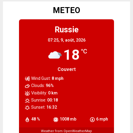
METEO
Russie
07:25,
9, août, 2026
18
°C
Couvert
Wind Gust:
8 mph
Clouds:
96%
Visibility:
0 km
Sunrise:
00:18
Sunset:
16:32
48 %
1008 mb
6 mph
Weather from OpenWeatherMap