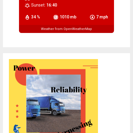
Sunset:
16:40
34 %
1010 mb
7 mph
Weather from OpenWeatherMap