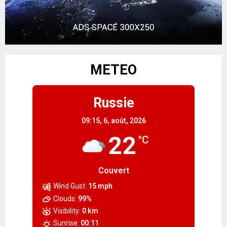
METEO
Russie
09:15,
6, août, 2026
22
°C
Couvert
Wind Gust:
15 mph
Clouds:
99%
Visibility:
0 km
Sunrise:
00:11