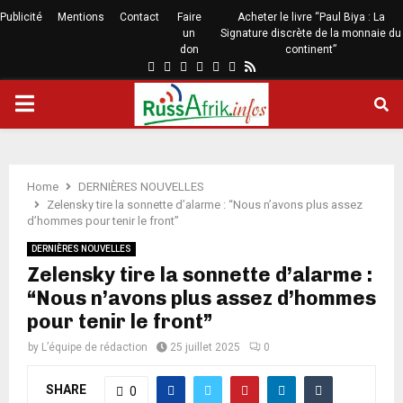
Publicité
Mentions
Contact
Faire
Acheter le livre “Paul Biya : La
un
Signature discrète de la monnaie du
don
continent”
Home
DERNIÈRES NOUVELLES
Zelensky tire la sonnette d’alarme : “Nous n’avons plus assez
d’hommes pour tenir le front”
DERNIÈRES NOUVELLES
Zelensky tire la sonnette d’alarme :
“Nous n’avons plus assez d’hommes
pour tenir le front”
by
L’équipe de rédaction
25 juillet 2025
0
SHARE
0