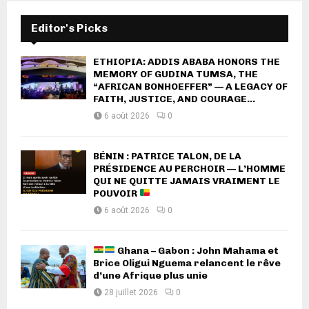
Editor's Picks
ETHIOPIA: ADDIS ABABA HONORS THE
MEMORY OF GUDINA TUMSA, THE
“AFRICAN BONHOEFFER” — A LEGACY OF
FAITH, JUSTICE, AND COURAGE...
6 août 2026
0
BÉNIN : PATRICE TALON, DE LA
PRÉSIDENCE AU PERCHOIR — L’HOMME
QUI NE QUITTE JAMAIS VRAIMENT LE
POUVOIR
6 août 2026
0
Ghana – Gabon : John Mahama et
Brice Oligui Nguema relancent le rêve
d’une Afrique plus unie
28 juillet 2026
0