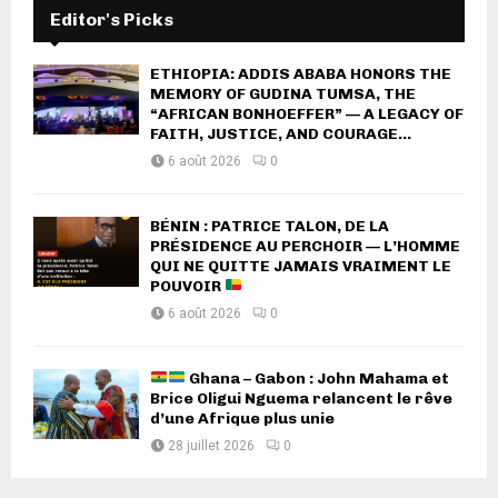
Editor's Picks
ETHIOPIA: ADDIS ABABA HONORS THE
MEMORY OF GUDINA TUMSA, THE
“AFRICAN BONHOEFFER” — A LEGACY OF
FAITH, JUSTICE, AND COURAGE...
6 août 2026
0
BÉNIN : PATRICE TALON, DE LA
PRÉSIDENCE AU PERCHOIR — L’HOMME
QUI NE QUITTE JAMAIS VRAIMENT LE
POUVOIR
6 août 2026
0
Ghana – Gabon : John Mahama et
Brice Oligui Nguema relancent le rêve
d’une Afrique plus unie
28 juillet 2026
0