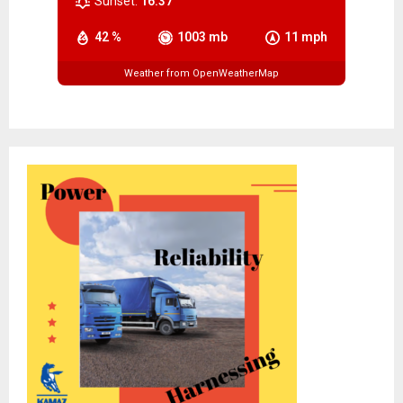
Sunset:
16:37
42 %
1003 mb
11 mph
Weather from OpenWeatherMap