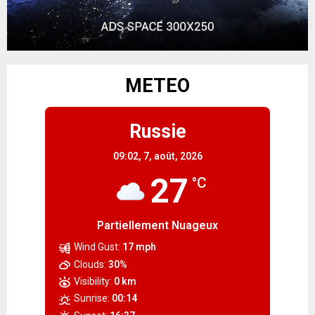
METEO
Russie
09:02,
7, août, 2026
27
°C
Partiellement Nuageux
Wind Gust:
17 mph
Clouds:
30%
Visibility:
0 km
Sunrise:
00:14