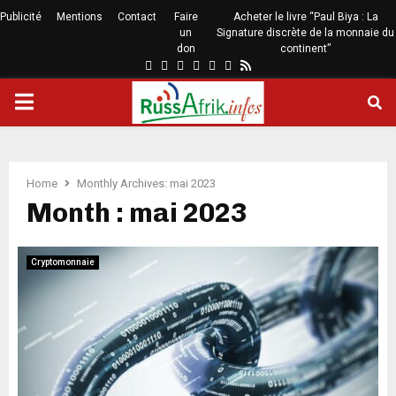
Publicité
Mentions
Contact
Faire
Acheter le livre “Paul Biya : La
un
Signature discrète de la monnaie du
don
continent”
Home
Monthly Archives: mai 2023
Month : mai 2023
Cryptomonnaie