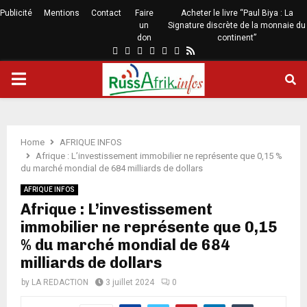
Publicité
Mentions
Contact
Faire
Acheter le livre “Paul Biya : La
un
Signature discrète de la monnaie du
don
continent”
Home
AFRIQUE INFOS
Afrique : L’investissement immobilier ne représente que 0,15 %
du marché mondial de 684 milliards de dollars
AFRIQUE INFOS
Afrique : L’investissement
immobilier ne représente que 0,15
% du marché mondial de 684
milliards de dollars
by
LA REDACTION
3 juillet 2024
0