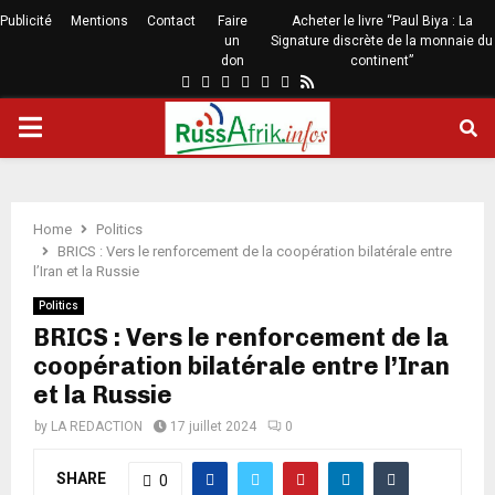
Publicité
Mentions
Contact
Faire
Acheter le livre “Paul Biya : La
un
Signature discrète de la monnaie du
don
continent”
Home
Politics
BRICS : Vers le renforcement de la coopération bilatérale entre
l’Iran et la Russie
Politics
BRICS : Vers le renforcement de la
coopération bilatérale entre l’Iran
et la Russie
by
LA REDACTION
17 juillet 2024
0
SHARE
0