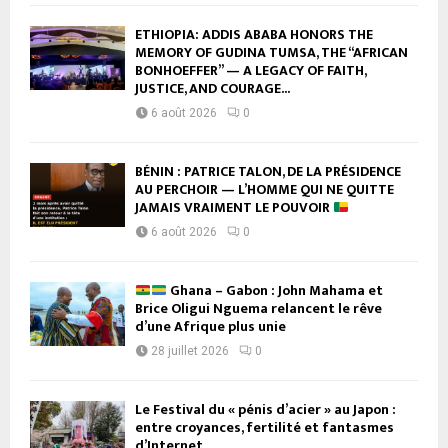
ETHIOPIA: ADDIS ABABA HONORS THE
MEMORY OF GUDINA TUMSA, THE “AFRICAN
BONHOEFFER” — A LEGACY OF FAITH,
JUSTICE, AND COURAGE...
6 août 2026
0
BÉNIN : PATRICE TALON, DE LA PRÉSIDENCE
AU PERCHOIR — L’HOMME QUI NE QUITTE
JAMAIS VRAIMENT LE POUVOIR
6 août 2026
0
Ghana – Gabon : John Mahama et
Brice Oligui Nguema relancent le rêve
d’une Afrique plus unie
28 juillet 2026
0
Le Festival du « pénis d’acier » au Japon :
entre croyances, fertilité et fantasmes
d’Internet