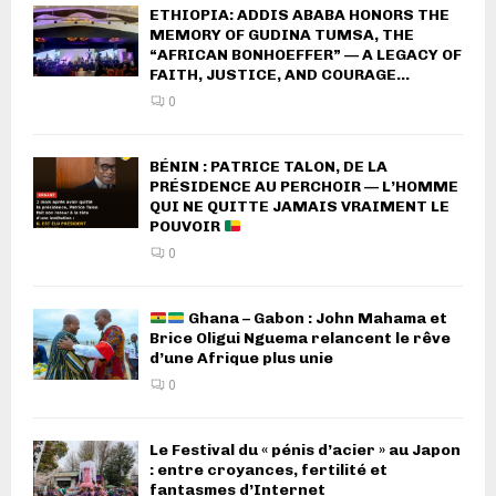
ETHIOPIA: ADDIS ABABA HONORS THE
MEMORY OF GUDINA TUMSA, THE
“AFRICAN BONHOEFFER” — A LEGACY OF
FAITH, JUSTICE, AND COURAGE...
0
BÉNIN : PATRICE TALON, DE LA
PRÉSIDENCE AU PERCHOIR — L’HOMME
QUI NE QUITTE JAMAIS VRAIMENT LE
POUVOIR
0
Ghana – Gabon : John Mahama et
Brice Oligui Nguema relancent le rêve
d’une Afrique plus unie
0
Le Festival du « pénis d’acier » au Japon
: entre croyances, fertilité et
fantasmes d’Internet