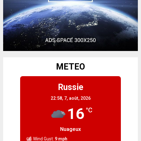
METEO
Russie
22:58,
7, août, 2026
16
°C
Nuageux
Wind Gust:
9 mph