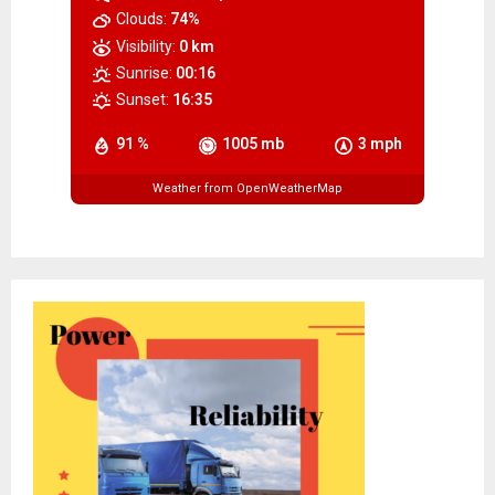
Clouds:
74%
Visibility:
0 km
Sunrise:
00:16
Sunset:
16:35
91 %
1005 mb
3 mph
Weather from OpenWeatherMap