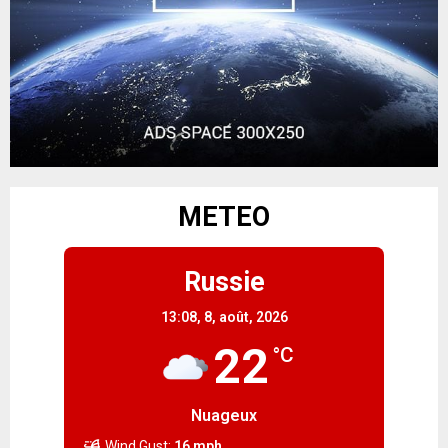
METEO
Russie
13:08,
8, août, 2026
22
°C
Nuageux
Wind Gust:
16 mph