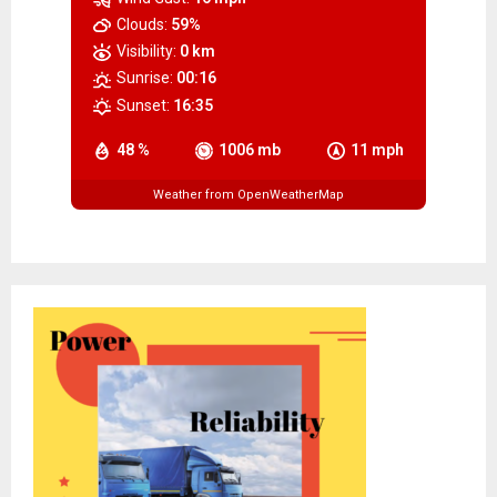
Clouds:
59%
Visibility:
0 km
Sunrise:
00:16
Sunset:
16:35
48 %
1006 mb
11 mph
Weather from OpenWeatherMap