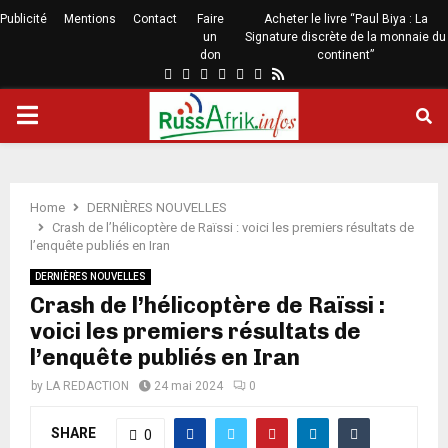
Publicité
Mentions
Contact
Faire
Acheter le livre “Paul Biya : La
un
Signature discrète de la monnaie du
don
continent”
Home
DERNIÈRES NOUVELLES
Crash de l’hélicoptère de Raïssi : voici les premiers résultats de
l’enquête publiés en Iran
DERNIÈRES NOUVELLES
Crash de l’hélicoptère de Raïssi :
voici les premiers résultats de
l’enquête publiés en Iran
by
LA REDACTION
24 mai 2024
0
SHARE
0