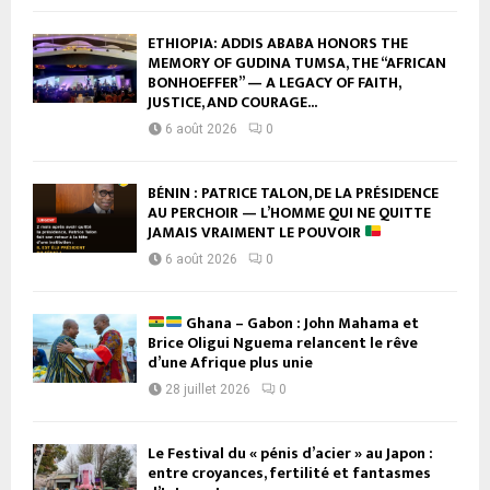
ETHIOPIA: ADDIS ABABA HONORS THE
MEMORY OF GUDINA TUMSA, THE “AFRICAN
BONHOEFFER” — A LEGACY OF FAITH,
JUSTICE, AND COURAGE...
6 août 2026
0
BÉNIN : PATRICE TALON, DE LA PRÉSIDENCE
AU PERCHOIR — L’HOMME QUI NE QUITTE
JAMAIS VRAIMENT LE POUVOIR
6 août 2026
0
Ghana – Gabon : John Mahama et
Brice Oligui Nguema relancent le rêve
d’une Afrique plus unie
28 juillet 2026
0
Le Festival du « pénis d’acier » au Japon :
entre croyances, fertilité et fantasmes