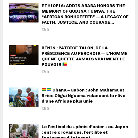
ETHIOPIA: ADDIS ABABA HONORS THE
MEMORY OF GUDINA TUMSA, THE
“AFRICAN BONHOEFFER” — A LEGACY OF
FAITH, JUSTICE, AND COURAGE...
0
BÉNIN : PATRICE TALON, DE LA
PRÉSIDENCE AU PERCHOIR — L’HOMME
QUI NE QUITTE JAMAIS VRAIMENT LE
POUVOIR
0
Ghana – Gabon : John Mahama et
Brice Oligui Nguema relancent le rêve
d’une Afrique plus unie
0
Le Festival du « pénis d’acier » au Japon
: entre croyances, fertilité et
fantasmes d’Internet