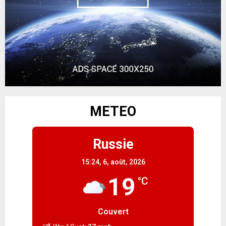
METEO
Russie
15:24,
6, août, 2026
19
°C
Couvert