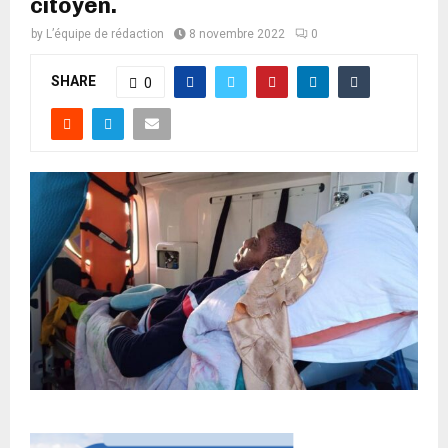
citoyen.
by
L’équipe de rédaction
8 novembre 2022
0
SHARE
0