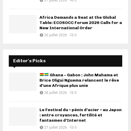
27 juillet 2026
0
Africa Demands a Seat at the Global
Table: ECOSOCC Forum 2026 Calls for a
New International Order
26 juillet 2026
0
Editor's Picks
Ghana – Gabon : John Mahama et
Brice Oligui Nguema relancent le rêve
d’une Afrique plus unie
28 juillet 2026
0
Le Festival du « pénis d’acier » au Japon
: entre croyances, fertilité et
fantasmes d’Internet
27 juillet 2026
0