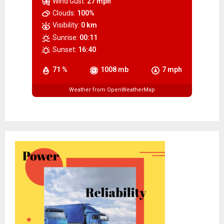
Wind Gust:
27 mph
Clouds:
100%
Visibility:
0 km
Sunrise:
00:11
Sunset:
16:40
71 %
1008 mb
7 mph
Weather from OpenWeatherMap