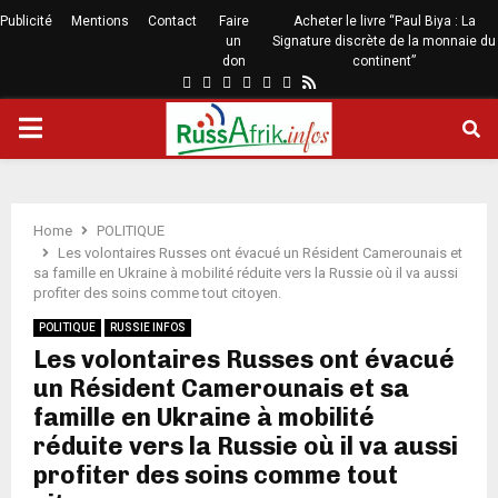
Publicité
Mentions
Contact
Faire
Acheter le livre “Paul Biya : La
un
Signature discrète de la monnaie du
don
continent”
Home
POLITIQUE
Les volontaires Russes ont évacué un Résident Camerounais et
sa famille en Ukraine à mobilité réduite vers la Russie où il va aussi
profiter des soins comme tout citoyen.
POLITIQUE
RUSSIE INFOS
Les volontaires Russes ont évacué
un Résident Camerounais et sa
famille en Ukraine à mobilité
réduite vers la Russie où il va aussi
profiter des soins comme tout