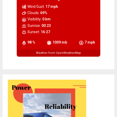
Wind Gust:
17 mph
Clouds:
69%
Visibility:
0 km
Sunrise:
00:23
Sunset:
16:27
98 %
1009 mb
7 mph
Weather from OpenWeatherMap