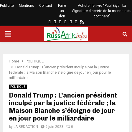
Publicité
Mentions
Contact
Faire
Acheter le livre “Paul Biya : La
un
Signature discrète de la monnaie du
don
continent”
Home
POLITIQUE
Donald Trump : L’ancien président inculpé par la justice
fédérale ; la Maison Blanche s’éloigne de jour en jour pour le
milliardaire
POLITIQUE
Donald Trump : L’ancien président
inculpé par la justice fédérale ; la
Maison Blanche s’éloigne de jour
en jour pour le milliardaire
by
LA REDACTION
9 juin 2023
0