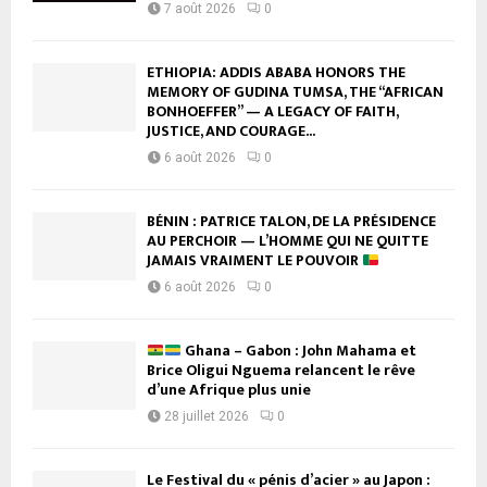
7 août 2026
0
ETHIOPIA: ADDIS ABABA HONORS THE
MEMORY OF GUDINA TUMSA, THE “AFRICAN
BONHOEFFER” — A LEGACY OF FAITH,
JUSTICE, AND COURAGE...
6 août 2026
0
BÉNIN : PATRICE TALON, DE LA PRÉSIDENCE
AU PERCHOIR — L’HOMME QUI NE QUITTE
JAMAIS VRAIMENT LE POUVOIR
6 août 2026
0
Ghana – Gabon : John Mahama et
Brice Oligui Nguema relancent le rêve
d’une Afrique plus unie
28 juillet 2026
0
Le Festival du « pénis d’acier » au Japon :