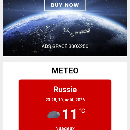
METEO
Russie
23:28,
10, août, 2026
11
°C
Nuageux