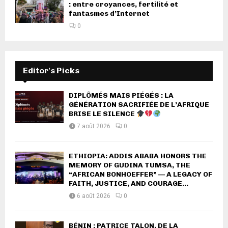
: entre croyances, fertilité et
fantasmes d’Internet
0
Editor's Picks
DIPLÔMÉS MAIS PIÉGÉS : LA
GÉNÉRATION SACRIFIÉE DE L’AFRIQUE
BRISE LE SILENCE
7 août 2026
0
ETHIOPIA: ADDIS ABABA HONORS THE
MEMORY OF GUDINA TUMSA, THE
“AFRICAN BONHOEFFER” — A LEGACY OF
FAITH, JUSTICE, AND COURAGE...
6 août 2026
0
BÉNIN : PATRICE TALON, DE LA