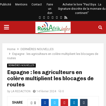
Publicité
Mentions
Contact
Faire
Acheter le livre “Paul Biya : La
un
Signature discrète de la monnaie du
don
continent”
Home
DERNIÈRES NOUVELLES
Espagne : les agriculteurs en colère multiplient les blocages de
routes
DERNIÈRES NOUVELLES
Espagne : les agriculteurs en
colère multiplient les blocages de
routes
by
LA REDACTION
14 février 2024
0
SHARE
0