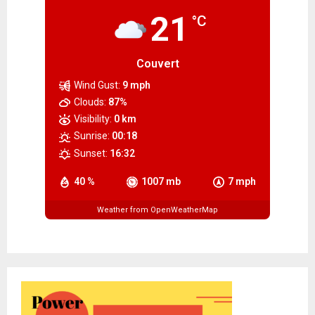
21
°C
Couvert
Wind Gust:
9 mph
Clouds:
87%
Visibility:
0 km
Sunrise:
00:18
Sunset:
16:32
40 %
1007 mb
7 mph
Weather from OpenWeatherMap