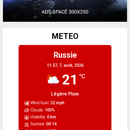
METEO
Russie
11:57,
7, août, 2026
21
°C
Légère Pluie
Wind Gust:
22 mph
Clouds:
100%
Visibility:
0 km
Sunrise:
00:14