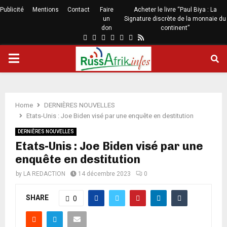
Publicité
Mentions
Contact
Faire
Acheter le livre “Paul Biya : La
un
Signature discrète de la monnaie du
don
continent”
Home
DERNIÈRES NOUVELLES
Etats-Unis : Joe Biden visé par une enquête en destitution
DERNIÈRES NOUVELLES
Etats-Unis : Joe Biden visé par une
enquête en destitution
by
LA REDACTION
14 décembre 2023
0
SHARE
0