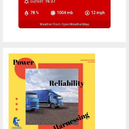
Sunset:
16:37
78 %
1004 mb
12 mph
Weather from OpenWeatherMap