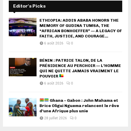
Editor's Picks
ETHIOPIA: ADDIS ABABA HONORS THE
MEMORY OF GUDINA TUMSA, THE
“AFRICAN BONHOEFFER” — A LEGACY OF
FAITH, JUSTICE, AND COURAGE...
6 août 2026
0
BÉNIN : PATRICE TALON, DE LA
PRÉSIDENCE AU PERCHOIR — L’HOMME
QUI NE QUITTE JAMAIS VRAIMENT LE
POUVOIR
6 août 2026
0
Ghana – Gabon : John Mahama et
Brice Oligui Nguema relancent le rêve
d’une Afrique plus unie
28 juillet 2026
0