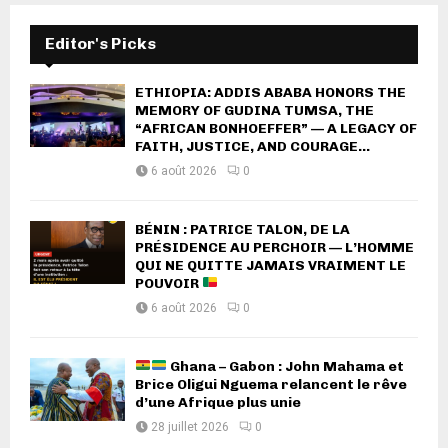
Editor's Picks
ETHIOPIA: ADDIS ABABA HONORS THE
MEMORY OF GUDINA TUMSA, THE
“AFRICAN BONHOEFFER” — A LEGACY OF
FAITH, JUSTICE, AND COURAGE...
6 août 2026
0
BÉNIN : PATRICE TALON, DE LA
PRÉSIDENCE AU PERCHOIR — L’HOMME
QUI NE QUITTE JAMAIS VRAIMENT LE
POUVOIR
6 août 2026
0
Ghana – Gabon : John Mahama et
Brice Oligui Nguema relancent le rêve
d’une Afrique plus unie
28 juillet 2026
0