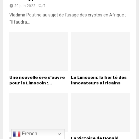
20 juin 2022
7
Vladimir Poutine au sujet de l’usage des cryptos en Afrique :
“Il faudra...
Une nouvelle ère s’ouvre
Le Limocoin: la fierté des
pour le Limocoin :...
innovateurs africains
French
Les équipes armées
La Victoire de Donald