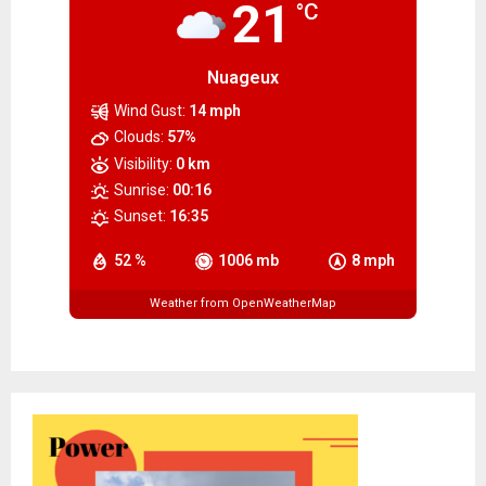
21
°C
Nuageux
Wind Gust:
14 mph
Clouds:
57%
Visibility:
0 km
Sunrise:
00:16
Sunset:
16:35
52 %
1006 mb
8 mph
Weather from OpenWeatherMap