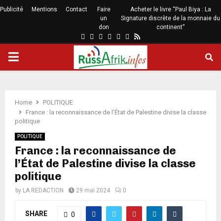
Publicité
Mentions
Contact
Faire
Acheter le livre “Paul Biya : La
un
Signature discrète de la monnaie du
don
continent”
Home
POLITIQUE
France : la reconnaissance de l’État de Palestine divise la classe
politique
POLITIQUE
France : la reconnaissance de
l’État de Palestine divise la classe
politique
by
LA REDACTION
29 mai 2024
0
SHARE
0