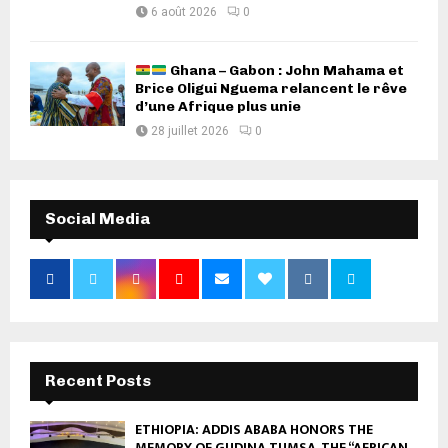
6 août 2026
0
Ghana – Gabon : John Mahama et
Brice Oligui Nguema relancent le rêve
d’une Afrique plus unie
28 juillet 2026
0
Social Media
Recent Posts
ETHIOPIA: ADDIS ABABA HONORS THE
MEMORY OF GUDINA TUMSA, THE “AFRICAN