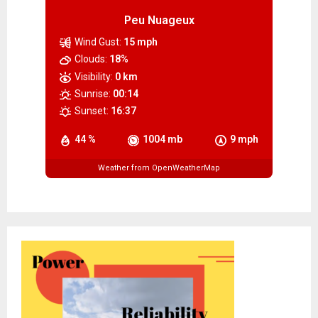
Peu Nuageux
Wind Gust:
15 mph
Clouds:
18%
Visibility:
0 km
Sunrise:
00:14
Sunset:
16:37
44 %
1004 mb
9 mph
Weather from OpenWeatherMap