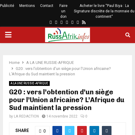
Publicité
Mentions
Contact
Faire
Acheter le livre “Paul Biya : La
un
Signature discrète de la monnaie du
don
continent”
Home
A LA UNE RUSSIE-AFRIQUE
G20 : vers l’obtention d’un siège pour l’Union africaine?
L’Afrique du Sud maintient la pression
A LA UNE RUSSIE-AFRIQUE
G20 : vers l’obtention d’un siège
pour l’Union africaine? L’Afrique du
Sud maintient la pression
by
LA REDACTION
14 novembre 2022
0
SHARE
0