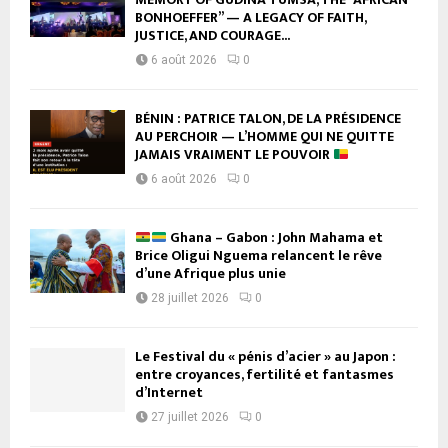
BONHOEFFER” — A LEGACY OF FAITH,
JUSTICE, AND COURAGE...
6 août 2026
0
BÉNIN : PATRICE TALON, DE LA PRÉSIDENCE
AU PERCHOIR — L’HOMME QUI NE QUITTE
JAMAIS VRAIMENT LE POUVOIR
6 août 2026
0
Ghana – Gabon : John Mahama et
Brice Oligui Nguema relancent le rêve
d’une Afrique plus unie
28 juillet 2026
0
Le Festival du « pénis d’acier » au Japon :
entre croyances, fertilité et fantasmes
d’Internet
27 juillet 2026
0