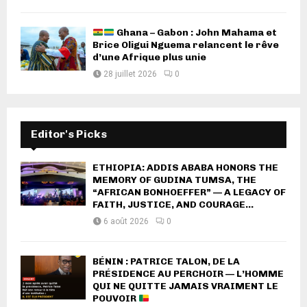
Ghana – Gabon : John Mahama et
Brice Oligui Nguema relancent le rêve
d’une Afrique plus unie
28 juillet 2026
0
Editor's Picks
ETHIOPIA: ADDIS ABABA HONORS THE
MEMORY OF GUDINA TUMSA, THE
“AFRICAN BONHOEFFER” — A LEGACY OF
FAITH, JUSTICE, AND COURAGE...
6 août 2026
0
BÉNIN : PATRICE TALON, DE LA
PRÉSIDENCE AU PERCHOIR — L’HOMME
QUI NE QUITTE JAMAIS VRAIMENT LE
POUVOIR