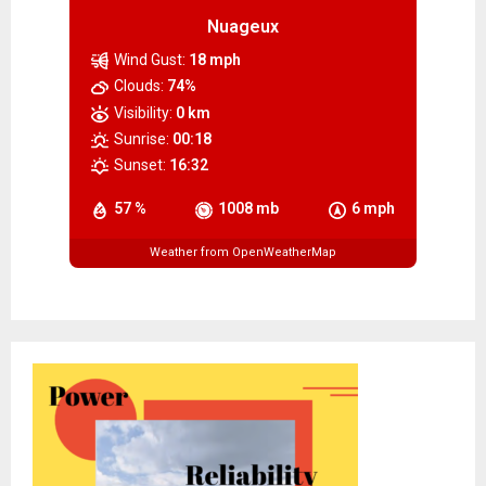
Nuageux
Wind Gust:
18 mph
Clouds:
74%
Visibility:
0 km
Sunrise:
00:18
Sunset:
16:32
57 %
1008 mb
6 mph
Weather from OpenWeatherMap