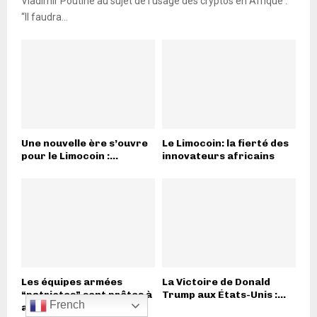
Vladimir Poutine au sujet de l’usage des cryptos en Afrique :
“Il faudra...
Une nouvelle ère s’ouvre
Le Limocoin: la fierté des
pour le Limocoin :...
innovateurs africains
Les équipes armées
La Victoire de Donald
“patriotes” sont prêtes à
Trump aux États-Unis :...
French
agir...