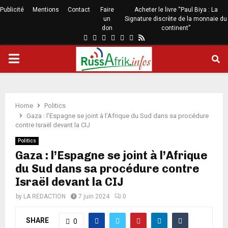
Publicité
Mentions
Contact
Faire
Acheter le livre “Paul Biya : La
un
Signature discrète de la monnaie du
don
continent”
Home
Politics
Gaza : l’Espagne se joint à l’Afrique du Sud dans sa procédure
contre Israël devant la CIJ
Politics
Gaza : l’Espagne se joint à l’Afrique
du Sud dans sa procédure contre
Israël devant la CIJ
by
LA REDACTION
7 juin 2024
0
SHARE
0