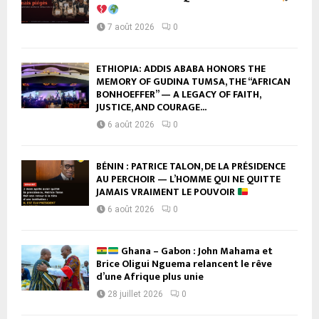
7 août 2026
0
ETHIOPIA: ADDIS ABABA HONORS THE
MEMORY OF GUDINA TUMSA, THE “AFRICAN
BONHOEFFER” — A LEGACY OF FAITH,
JUSTICE, AND COURAGE...
6 août 2026
0
BÉNIN : PATRICE TALON, DE LA PRÉSIDENCE
AU PERCHOIR — L’HOMME QUI NE QUITTE
JAMAIS VRAIMENT LE POUVOIR
6 août 2026
0
Ghana – Gabon : John Mahama et
Brice Oligui Nguema relancent le rêve
d’une Afrique plus unie
28 juillet 2026
0