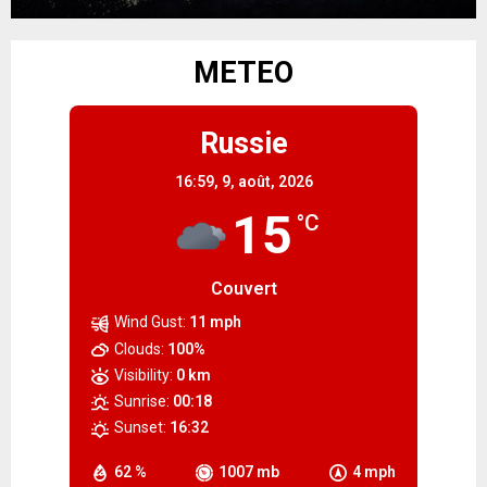
METEO
Russie
16:59,
9, août, 2026
15
°C
Couvert
Wind Gust:
11 mph
Clouds:
100%
Visibility:
0 km
Sunrise:
00:18
Sunset:
16:32
62 %
1007 mb
4 mph