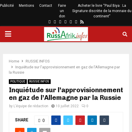
Publicité
Mentions
Contact
Faire
Acheter le livre “Paul Biya : La
un
Signature discrète de la monnaie du
don
continent”
Home
RUSSIE INFOS
Inquiétude sur l’approvisionnement en gaz de l’Allemagne par
la Russie
POLITIQUE
RUSSIE INFOS
Inquiétude sur l’approvisionnement
en gaz de l’Allemagne par la Russie
by
L’équipe de rédaction
10 juillet 2022
0
SHARE
0