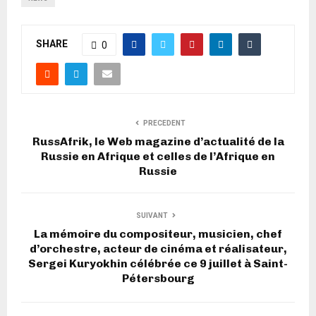
SHARE
0
PRECEDENT
RussAfrik, le Web magazine d’actualité de la
Russie en Afrique et celles de l’Afrique en
Russie
SUIVANT
La mémoire du compositeur, musicien, chef
d’orchestre, acteur de cinéma et réalisateur,
Sergei Kuryokhin célébrée ce 9 juillet à Saint-
Pétersbourg