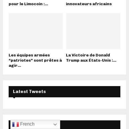
pour le Limocoin :...
innovateurs africains
Les équipes armées
La Victoire de Donald
“patriotes” sont prêtes à
Trump aux États-Unis :...
agir...
Latest Tweets
French
On Pinterest