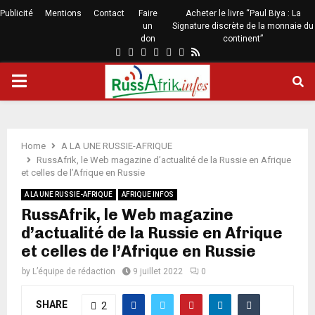
Publicité
Mentions
Contact
Faire
Acheter le livre “Paul Biya : La
un
Signature discrète de la monnaie du
don
continent”
Home
A LA UNE RUSSIE-AFRIQUE
RussAfrik, le Web magazine d’actualité de la Russie en Afrique
et celles de l’Afrique en Russie
A LA UNE RUSSIE-AFRIQUE
AFRIQUE INFOS
RussAfrik, le Web magazine
d’actualité de la Russie en Afrique
et celles de l’Afrique en Russie
by
L’équipe de rédaction
9 juillet 2022
0
SHARE
2