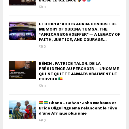
BRISE LE SILENCE
0
ETHIOPIA: ADDIS ABABA HONORS THE
MEMORY OF GUDINA TUMSA, THE
“AFRICAN BONHOEFFER” — A LEGACY OF
FAITH, JUSTICE, AND COURAGE...
0
BÉNIN : PATRICE TALON, DE LA
PRÉSIDENCE AU PERCHOIR — L’HOMME
QUI NE QUITTE JAMAIS VRAIMENT LE
POUVOIR
0
Ghana – Gabon : John Mahama et
Brice Oligui Nguema relancent le rêve
d’une Afrique plus unie
0