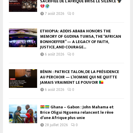
SACRIFIÉE DE L’AFRIQUE BRISE LE SILENCE
7 août 2026
0
ETHIOPIA: ADDIS ABABA HONORS THE
MEMORY OF GUDINA TUMSA, THE “AFRICAN
BONHOEFFER” — A LEGACY OF FAITH,
JUSTICE, AND COURAGE...
6 août 2026
0
BÉNIN : PATRICE TALON, DE LA PRÉSIDENCE
AU PERCHOIR — L’HOMME QUI NE QUITTE
JAMAIS VRAIMENT LE POUVOIR
6 août 2026
0
Ghana – Gabon : John Mahama et
Brice Oligui Nguema relancent le rêve
d’une Afrique plus unie
28 juillet 2026
0