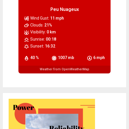
Peu Nuageux
Wind Gust:
11 mph
Clouds:
21%
Visibility:
0 km
Sunrise:
00:18
Sunset:
16:32
40 %
1007 mb
6 mph
Weather from OpenWeatherMap