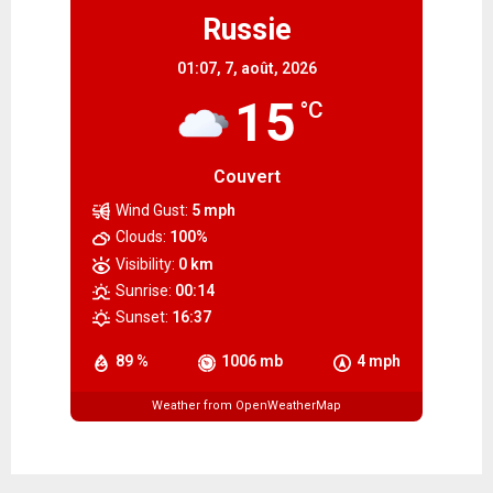
Russie
01:07,
7, août, 2026
15
°C
Couvert
Wind Gust:
5 mph
Clouds:
100%
Visibility:
0 km
Sunrise:
00:14
Sunset:
16:37
89 %
1006 mb
4 mph
Weather from OpenWeatherMap