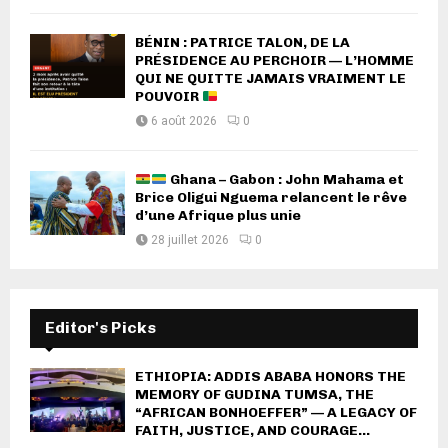
BÉNIN : PATRICE TALON, DE LA
PRÉSIDENCE AU PERCHOIR — L’HOMME
QUI NE QUITTE JAMAIS VRAIMENT LE
POUVOIR
6 août 2026
0
Ghana – Gabon : John Mahama et
Brice Oligui Nguema relancent le rêve
d’une Afrique plus unie
28 juillet 2026
0
Editor's Picks
ETHIOPIA: ADDIS ABABA HONORS THE
MEMORY OF GUDINA TUMSA, THE
“AFRICAN BONHOEFFER” — A LEGACY OF
FAITH, JUSTICE, AND COURAGE...