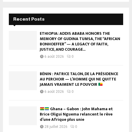
Recent Posts
ETHIOPIA: ADDIS ABABA HONORS THE
MEMORY OF GUDINA TUMSA, THE “AFRICAN
BONHOEFFER” — A LEGACY OF FAITH,
JUSTICE, AND COURAGE...
6 août 2026
0
BÉNIN : PATRICE TALON, DE LA PRÉSIDENCE
AU PERCHOIR — L’HOMME QUI NE QUITTE
JAMAIS VRAIMENT LE POUVOIR
6 août 2026
0
Ghana – Gabon : John Mahama et
Brice Oligui Nguema relancent le rêve
d’une Afrique plus unie
28 juillet 2026
0