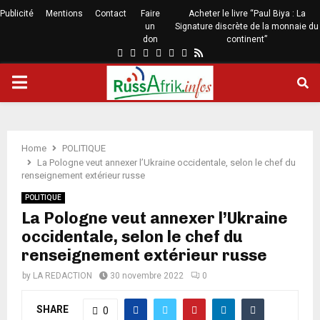
Publicité
Mentions
Contact
Faire
Acheter le livre “Paul Biya : La
un
Signature discrète de la monnaie du
don
continent”
Home
POLITIQUE
La Pologne veut annexer l’Ukraine occidentale, selon le chef du
renseignement extérieur russe
POLITIQUE
La Pologne veut annexer l’Ukraine
occidentale, selon le chef du
renseignement extérieur russe
by
LA REDACTION
30 novembre 2022
0
SHARE
0