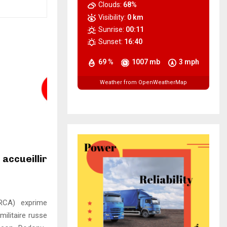
Clouds:
68%
Visibility:
0 km
Sunrise:
00:11
Sunset:
16:40
69 %
1007 mb
3 mph
Weather from OpenWeatherMap
accueillir
(RCA) exprime
militaire russe