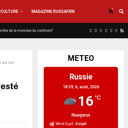
0
CULTURE
MAGAZINE RUSSAFRIK
iscrète de la monnaie du continent”
METEO
e sur son
Russie
festé
18:39,
6, août, 2026
16
°C
Nuageux
Wind Gust:
4 mph