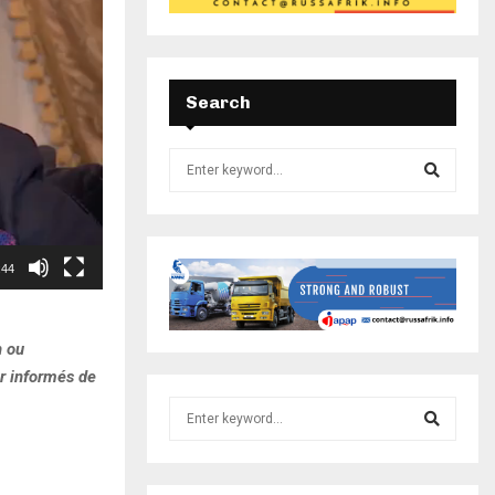
Search
:44
n ou
er informés de