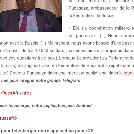
sur son territoire, a déclaré
Punagaza, ambassadeur de la 
la Fédération de Russie.
« Elle (la coopération militaro-
se poursuivre. (…) Nous somm
tion avec la Russie. (…) Maintenant, nous avons besoin d’une base m
se trouver de 5 à 10 000 soldats. , si nécessaire, être impliqué dans
sé des questions à ce sujet. Lorsque (le président du Parlement de
 Simplis) Sarangi est venu en Fédération de Russie, il a répété que
éclaré Dodonu-Punagaza dans une interview. publié lundi dans le
journ
 lien pour intégrer notre groupe Télégram
e/RussAfrikinfos
 pour télécharger notre application pour Android
y/russafrik
i pour télécharger notre application pour iOS