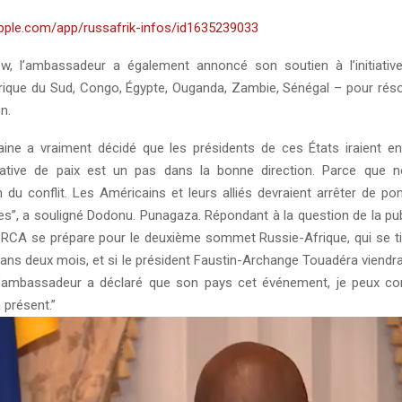
apple.com/app/russafrik-infos/id1635239033
iew, l’ambassadeur a également annoncé son soutien à l’initiativ
frique du Sud, Congo, Égypte, Ouganda, Zambie, Sénégal – pour résou
n.
caine a vraiment décidé que les présidents de ces États iraient e
itiative de paix est un pas dans la bonne direction. Parce que
n du conflit. Les Américains et leurs alliés devraient arrêter de p
s”, a souligné Dodonu. Punagaza. Répondant à la question de la publ
 RCA se prépare pour le deuxième sommet Russie-Afrique, qui se ti
ans deux mois, et si le président Faustin-Archange Touadéra viendr
’ambassadeur a déclaré que son pays cet événement, je peux con
 présent.”