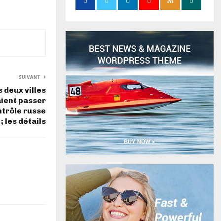
SUIVANT
 deux villes
ient passer
ntrôle russe
; les détails