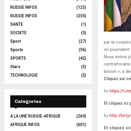
RUSSIE INFOS
(123)
RUSSIE INFOS
(255)
SANTE
(1)
SOCIETE
(5)
Sport
(27)
par la coopéra
où pourraient 
Sports
(36)
Nous avons po
SPORTS
(42)
centrafricaine
Stars
(3)
besoin », a d
TECHNOLOGIE
(2)
Cliquez sur ce
Ici
https://t.m
Categories
Et cliquez ici
Ici
http://bit.l
A LA UNE RUSSIE-AFRIQUE
(269)
AFRIQUE INFOS
(601)
Et cliquez ic