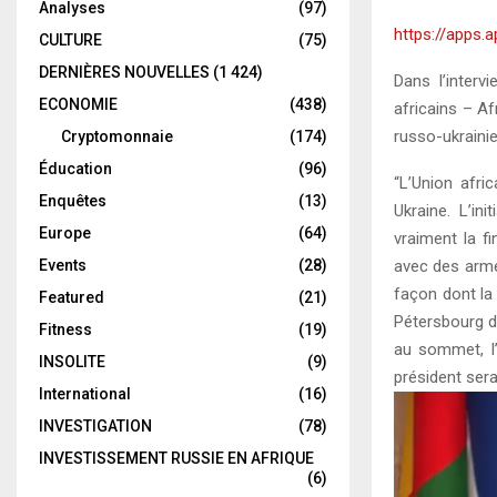
Analyses
(97)
https://apps.
CULTURE
(75)
DERNIÈRES NOUVELLES
(1 424)
Dans l’interv
ECONOMIE
(438)
africains – A
russo-ukrainie
Cryptomonnaie
(174)
Éducation
(96)
“L’Union afri
Enquêtes
(13)
Ukraine. L’in
Europe
(64)
vraiment la fi
Events
(28)
avec des arme
façon dont la
Featured
(21)
Pétersbourg d
Fitness
(19)
au sommet, l
INSOLITE
(9)
président sera
International
(16)
L
INVESTIGATION
(78)
e
INVESTISSEMENT RUSSIE EN AFRIQUE
c
(6)
t