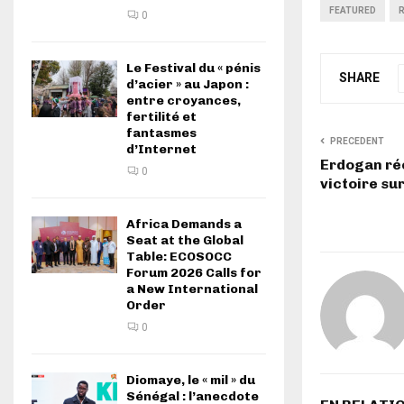
FEATURED
0
Le Festival du « pénis
SHARE
d’acier » au Japon :
entre croyances,
fertilité et
fantasmes
PRECEDENT
d’Internet
Erdogan réé
0
victoire su
Africa Demands a
Seat at the Global
Table: ECOSOCC
Forum 2026 Calls for
a New International
Order
0
Diomaye, le « mil » du
Sénégal : l’anecdote