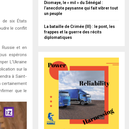
Diomaye, le « mil » du Sénégal :
l’anecdote paysanne qui fait vibrer tout
un peuple
e de six États
La bataille de Crimée (III) : le pont, les
dre le conflit
frappes et la guerre des récits
diplomatiques
n Russie et en
 nous espérons
omper L’Ukraine
ication sur la
endra à Saint-
a certainement
firmer que le