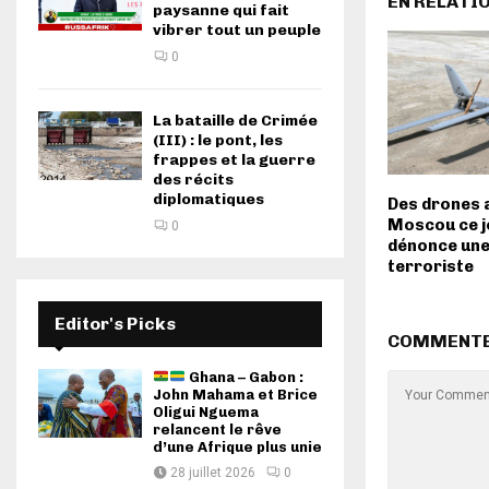
EN RELATI
paysanne qui fait
vibrer tout un peuple
0
La bataille de Crimée
(III) : le pont, les
frappes et la guerre
des récits
diplomatiques
Des drones 
Moscou ce jo
0
dénonce une
terroriste
Editor's Picks
COMMENT
Ghana – Gabon :
John Mahama et Brice
Oligui Nguema
relancent le rêve
d’une Afrique plus unie
28 juillet 2026
0