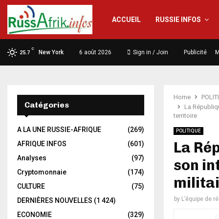
ACCUEIL
RUSSIE INFOS
C
New York
6 août 2026
Sign in / Join
Publicité
M
25.7
Home
POLIT
Catégories
La Républiqu
territoire
A LA UNE RUSSIE-AFRIQUE
(269)
POLITIQUE
La Rép
AFRIQUE INFOS
(601)
Analyses
(97)
son in
Cryptomonnaie
(174)
milita
CULTURE
(75)
by
L’équipe de r
DERNIÈRES NOUVELLES
(1 424)
ECONOMIE
(329)