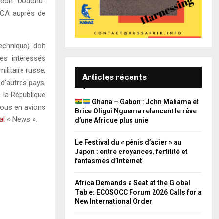
 Leon Dodonu-
RCA auprès de
technique) doit
es intéressés
ilitaire russe,
Articles récents
 d’autres pays.
 la République
Ghana – Gabon : John Mahama et
 nous en avions
Brice Oligui Nguema relancent le rêve
al
« News ».
d’une Afrique plus unie
Le Festival du « pénis d’acier » au
Japon : entre croyances, fertilité et
fantasmes d’Internet
Africa Demands a Seat at the Global
Table: ECOSOCC Forum 2026 Calls for a
New International Order