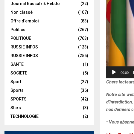
Journal Russafrik Hebdo
(22)
e
u
Non classé
(107)
r
Offre d'emploi
(83)
v
Politics
(267)
i
POLITIQUE
(763)
d
RUSSIE INFOS
(123)
é
RUSSIE INFOS
(255)
o
SANTE
(1)
SOCIETE
(5)
00:00
Chers lecteurs
Sport
(27)
Sports
(36)
Notre site we
SPORTS
(42)
d’interdiction
Stars
(3)
nos derniers c
TECHNOLOGIE
(2)
• Vous abonne