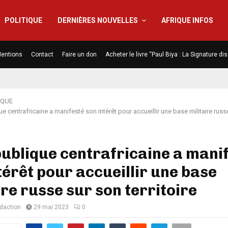
POLITIQUE
DERNIÈRES NOUVELLES
AFRIQUE INFOS
entions
Contact
Faire un don
Acheter le livre “Paul Biya : La Signature d
IQUE
e centrafricaine a manifesté son intérêt pour accueillir une base militaire russ
ublique centrafricaine a mani
térêt pour accueillir une base
ire russe sur son territoire
édaction
29 mai 2023
0