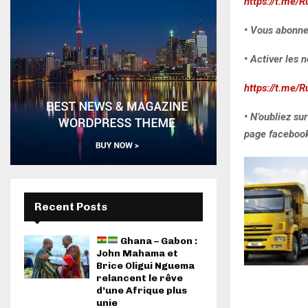
https://t.me/R
• Vous abonne
• Activer les n
https://t.me/R
• N’oubliez su
page facebook 
Recent Posts
Ghana – Gabon :
John Mahama et
Brice Oligui Nguema
relancent le rêve
d’une Afrique plus
unie