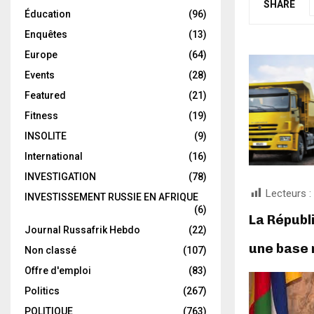
SHARE
Éducation
(96)
Enquêtes
(13)
Europe
(64)
Events
(28)
Featured
(21)
Fitness
(19)
INSOLITE
(9)
International
(16)
INVESTIGATION
(78)
Lecteurs :
INVESTISSEMENT RUSSIE EN AFRIQUE
(6)
La Républ
Journal Russafrik Hebdo
(22)
une base m
Non classé
(107)
Offre d'emploi
(83)
Politics
(267)
POLITIQUE
(763)