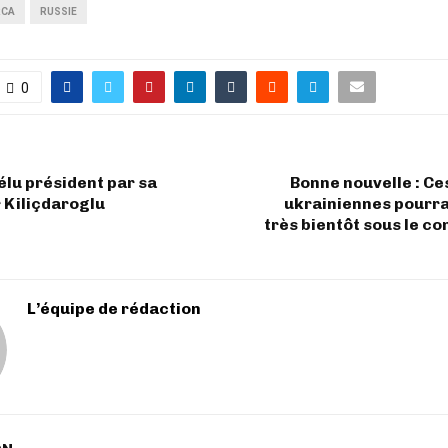
RCA
RUSSIE
0
lu président par sa
Bonne nouvelle : Ces
r Kiliçdaroglu
ukrainiennes pourra
très bientôt sous le co
L’équipe de rédaction