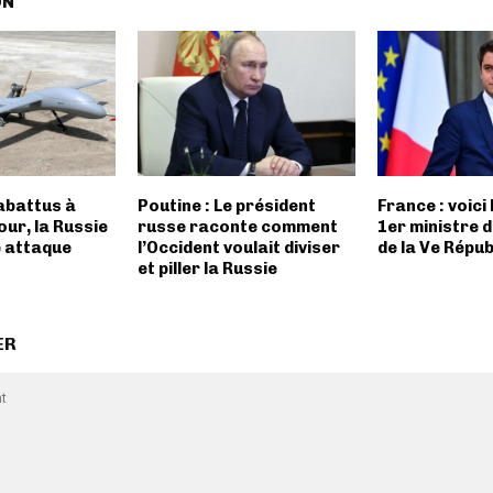
ON
abattus à
Poutine : Le président
France : voici 
ur, la Russie
russe raconte comment
1er ministre d
 attaque
l’Occident voulait diviser
de la Ve Répub
et piller la Russie
ER