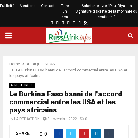
Publicité
Mentions
Contact
Faire
Acheter le livre “Paul Biya : La
un
Signature discrète de la monnaie du
don
continent”
Home
AFRIQUE INFOS
Le Burkina Faso banni de l’accord commercial entre les USA et
les pays africains
AFRIQUE INFOS
Le Burkina Faso banni de l’accord
commercial entre les USA et les
pays africains
by
LA REDACTION
3 novembre 2022
0
SHARE
0