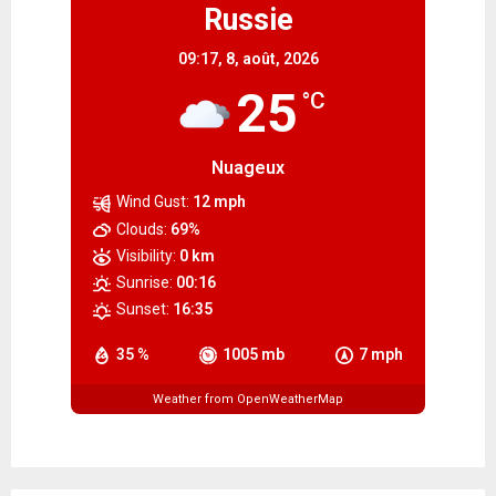
Russie
09:17,
8, août, 2026
25
°C
Nuageux
Wind Gust:
12 mph
Clouds:
69%
Visibility:
0 km
Sunrise:
00:16
Sunset:
16:35
35 %
1005 mb
7 mph
Weather from OpenWeatherMap