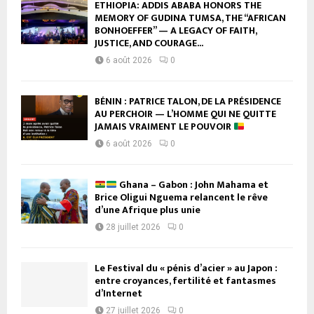
ETHIOPIA: ADDIS ABABA HONORS THE
MEMORY OF GUDINA TUMSA, THE “AFRICAN
BONHOEFFER” — A LEGACY OF FAITH,
JUSTICE, AND COURAGE...
6 août 2026
0
BÉNIN : PATRICE TALON, DE LA PRÉSIDENCE
AU PERCHOIR — L’HOMME QUI NE QUITTE
JAMAIS VRAIMENT LE POUVOIR
6 août 2026
0
Ghana – Gabon : John Mahama et
Brice Oligui Nguema relancent le rêve
d’une Afrique plus unie
28 juillet 2026
0
Le Festival du « pénis d’acier » au Japon :
entre croyances, fertilité et fantasmes
d’Internet
27 juillet 2026
0