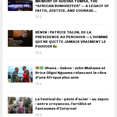
MEMORY OF GUDINA TUMSA, THE
“AFRICAN BONHOEFFER” — A LEGACY OF
FAITH, JUSTICE, AND COURAGE...
0
BÉNIN : PATRICE TALON, DE LA
PRÉSIDENCE AU PERCHOIR — L’HOMME
QUI NE QUITTE JAMAIS VRAIMENT LE
POUVOIR
0
Ghana – Gabon : John Mahama et
Brice Oligui Nguema relancent le rêve
d’une Afrique plus unie
0
Le Festival du « pénis d’acier » au Japon
: entre croyances, fertilité et
fantasmes d’Internet
0