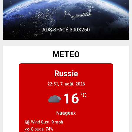
METEO
Russie
22:51,
7, août, 2026
16
°C
Nuageux
Wind Gust:
9 mph
Clouds:
74%