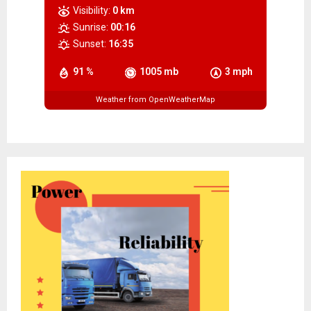
Visibility:
0 km
Sunrise:
00:16
Sunset:
16:35
91 %
1005 mb
3 mph
Weather from OpenWeatherMap