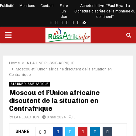
Publicité
Mentions
Contact
Faire
Acheter le livre “Paul Biya : La
un
Signature discrète de la monnaie du
don
continent”
Home
A LA UNE RUSSIE-AFRIQUE
Moscou et l’Union africaine discutent de la situation en
Centrafrique
A LA UNE RUSSIE-AFRIQUE
Moscou et l’Union africaine
discutent de la situation en
Centrafrique
by
LA REDACTION
8 mai 2024
0
SHARE
0