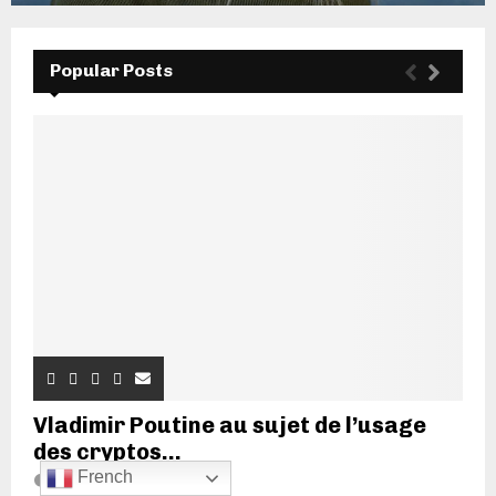
Popular Posts
Vladimir Poutine au sujet de l’usage
des cryptos...
French
20 juin 2022
7