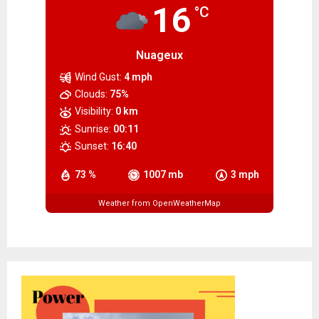
16
°C
Nuageux
Wind Gust:
4 mph
Clouds:
75%
Visibility:
0 km
Sunrise:
00:11
Sunset:
16:40
73 %
1007 mb
3 mph
Weather from OpenWeatherMap