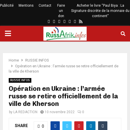
Publicité
Mentions
Contact
Faire
Acheter le livre “Paul Biya : La
un
Signature discrète de la monnaie du
don
continent”
Home
RUSSIE INFOS
Opération en Ukraine : l’armée russe se retire officiellement de
la ville de Kherson
RUSSIE INFOS
Opération en Ukraine : l’armée
russe se retire officiellement de la
ville de Kherson
by
LA REDACTION
10 novembre 2022
0
SHARE
0