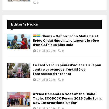
0
Editor's Picks
Ghana – Gabon : John Mahama et
Brice Oligui Nguema relancent le rêve
d’une Afrique plus unie
28 juillet 2026
0
Le Festival du « pénis d’acier » au Japon
: entre croyances, fertilité et
fantasmes d’Internet
27 juillet 2026
0
Africa Demands a Seat at the Global
Table: ECOSOCC Forum 2026 Calls for a
New International Order
26 juillet 2026
0