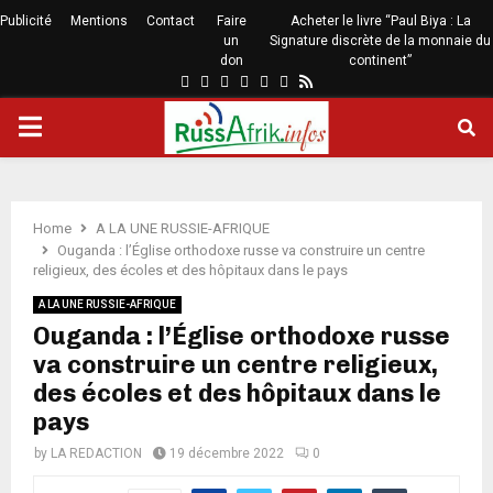
Publicité
Mentions
Contact
Faire
Acheter le livre “Paul Biya : La
un
Signature discrète de la monnaie du
don
continent”
Home
A LA UNE RUSSIE-AFRIQUE
Ouganda : l’Église orthodoxe russe va construire un centre
religieux, des écoles et des hôpitaux dans le pays
A LA UNE RUSSIE-AFRIQUE
Ouganda : l’Église orthodoxe russe
va construire un centre religieux,
des écoles et des hôpitaux dans le
pays
by
LA REDACTION
19 décembre 2022
0