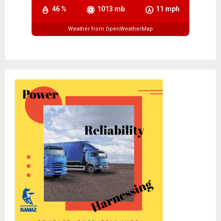
46 %
1013 mb
11 mph
Weather from OpenWeatherMap