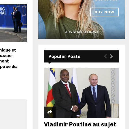
ique et
ussie-
Popular Posts
ment
space du
Vladimir Poutine au sujet