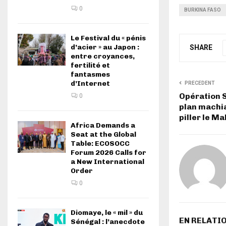
0
BURKINA FASO
Le Festival du « pénis
d’acier » au Japon :
SHARE
entre croyances,
fertilité et
fantasmes
d’Internet
PRECEDENT
Opération S
0
plan machia
piller le M
Africa Demands a
Seat at the Global
Table: ECOSOCC
Forum 2026 Calls for
a New International
Order
0
Diomaye, le « mil » du
EN RELATI
Sénégal : l’anecdote