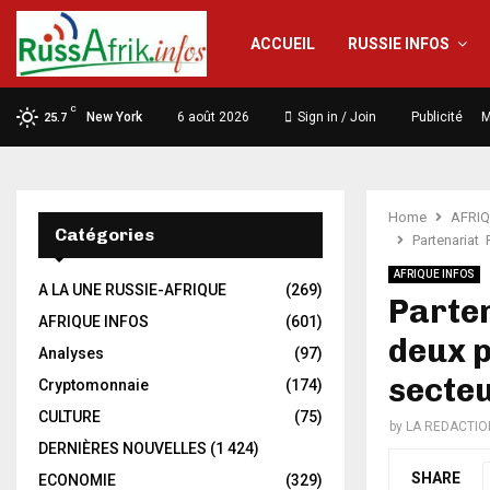
ACCUEIL
RUSSIE INFOS
C
New York
6 août 2026
Sign in / Join
Publicité
M
25.7
Home
AFRIQ
Catégories
Partenariat 
AFRIQUE INFOS
A LA UNE RUSSIE-AFRIQUE
(269)
Parten
AFRIQUE INFOS
(601)
deux p
Analyses
(97)
secteu
Cryptomonnaie
(174)
CULTURE
(75)
by
LA REDACTIO
DERNIÈRES NOUVELLES
(1 424)
SHARE
ECONOMIE
(329)