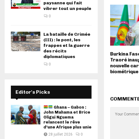
paysanne qui fait
vibrer tout un peuple
0
La bataille de Crimée
(III) : le pont, les
frappes et la guerre
des récits
Burkina Faso
diplomatiques
Traoré inau
0
nouvelle car
biométrique
Editor's Picks
COMMENT
Ghana – Gabon :
John Mahama et Brice
Oligui Nguema
relancent le rêve
d’une Afrique plus unie
28 juillet 2026
0