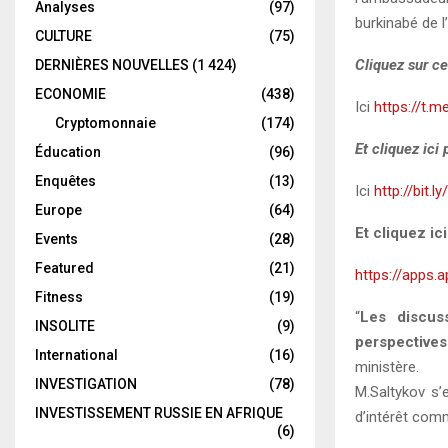
Analyses
(97)
burkinabé de l
CULTURE
(75)
Cliquez sur ce
DERNIÈRES NOUVELLES
(1 424)
ECONOMIE
(438)
Ici
https://t.m
Cryptomonnaie
(174)
Et cliquez ici
Éducation
(96)
Enquêtes
(13)
Ici
http://bit.l
Europe
(64)
Et cliquez ic
Events
(28)
Featured
(21)
https://apps.
Fitness
(19)
“
Les discuss
INSOLITE
(9)
perspectives
International
(16)
ministère.
INVESTIGATION
(78)
M.Saltykov s’e
INVESTISSEMENT RUSSIE EN AFRIQUE
d’intérêt comm
(6)