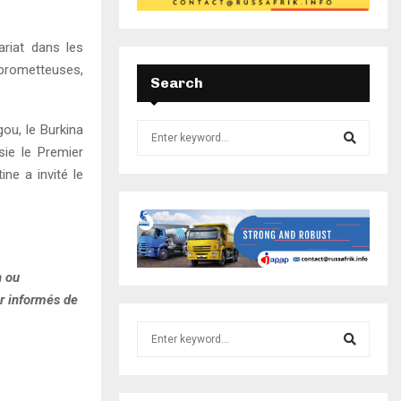
ariat dans les
 prometteuses,
Search
ou, le Burkina
sie le Premier
ine a invité le
n ou
er informés de