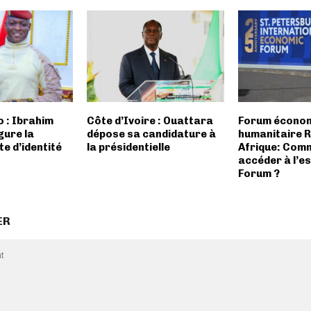
 : Ibrahim
Côte d’Ivoire : Ouattara
Forum économ
gure la
dépose sa candidature à
humanitaire R
te d’identité
la présidentielle
Afrique: Com
accéder à l’e
Forum ?
ER