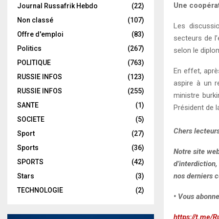
Une coopérat
Journal Russafrik Hebdo
(22)
Non classé
(107)
Les discussio
Offre d'emploi
(83)
secteurs de l
Politics
(267)
selon le diplo
POLITIQUE
(763)
En effet, apr
RUSSIE INFOS
(123)
aspire à un r
RUSSIE INFOS
(255)
ministre burki
SANTE
(1)
Président de l
SOCIETE
(5)
Chers lecteurs
Sport
(27)
Sports
(36)
Notre site we
SPORTS
(42)
d’interdiction
nos derniers c
Stars
(3)
TECHNOLOGIE
(2)
• Vous abonne
https://t.me/R