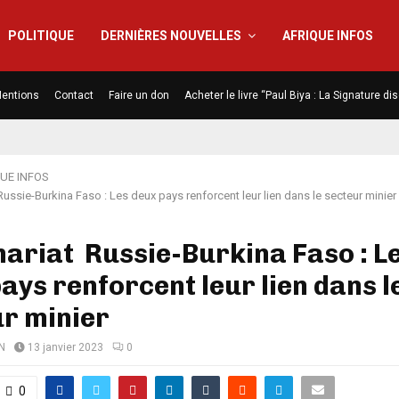
POLITIQUE
DERNIÈRES NOUVELLES
AFRIQUE INFOS
entions
Contact
Faire un don
Acheter le livre “Paul Biya : La Signature d
UE INFOS
Russie-Burkina Faso : Les deux pays renforcent leur lien dans le secteur minier
ariat Russie-Burkina Faso : L
ays renforcent leur lien dans l
r minier
N
13 janvier 2023
0
0