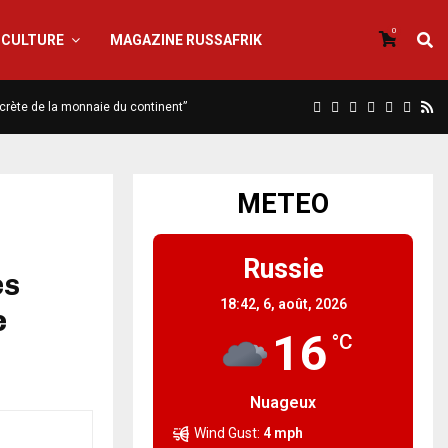
0
CULTURE
MAGAZINE RUSSAFRIK
iscrète de la monnaie du continent”
METEO
Russie
es
18:42,
6, août, 2026
e
16
°C
Nuageux
Wind Gust:
4 mph