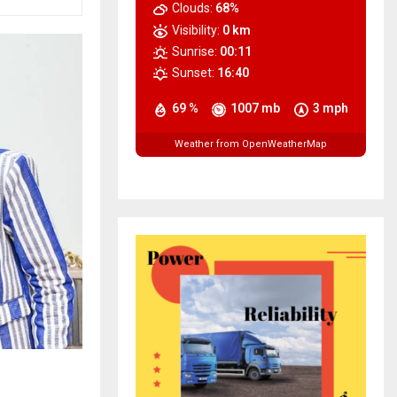
Clouds:
68%
Visibility:
0 km
Sunrise:
00:11
Sunset:
16:40
69 %
1007 mb
3 mph
Weather from OpenWeatherMap