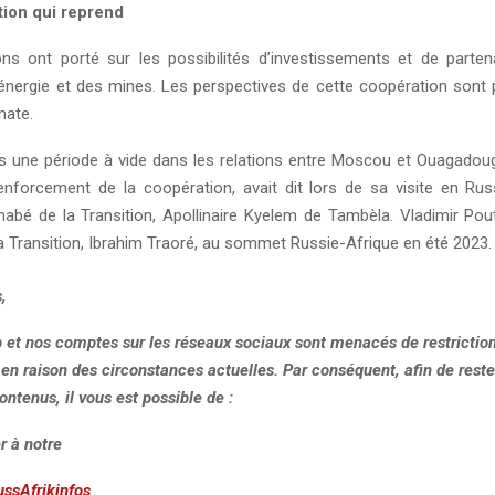
ion qui reprend
ns ont porté sur les possibilités d’investissements et de parten
’énergie et des mines. Les perspectives de cette coopération sont
mate.
ès une période à vide dans les relations entre Moscou et Ouagadoug
enforcement de la coopération, avait dit lors de sa visite en Rus
nabé de la Transition, Apollinaire Kyelem de Tambèla. Vladimir Pout
a Transition, Ibrahim Traoré, au sommet Russie-Afrique en été 2023.
,
b et nos comptes sur les réseaux sociaux sont menacés de restrictio
, en raison des circonstances actuelles. Par conséquent, afin de rest
ontenus, il vous est possible de :
r à notre
ussAfrikinfos