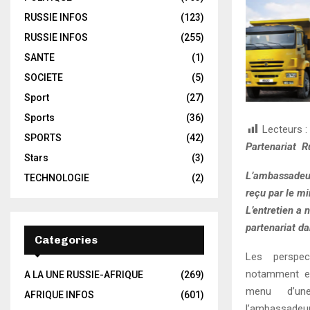
RUSSIE INFOS
(123)
RUSSIE INFOS
(255)
SANTE
(1)
SOCIETE
(5)
Sport
(27)
Sports
(36)
Lecteurs :
SPORTS
(42)
Partenariat Ru
Stars
(3)
L’ambassadeur
TECHNOLOGIE
(2)
reçu par le mi
L’entretien a
partenariat da
Categories
Les perspect
notamment en
A LA UNE RUSSIE-AFRIQUE
(269)
menu d’une
AFRIQUE INFOS
(601)
l’ambassadeu