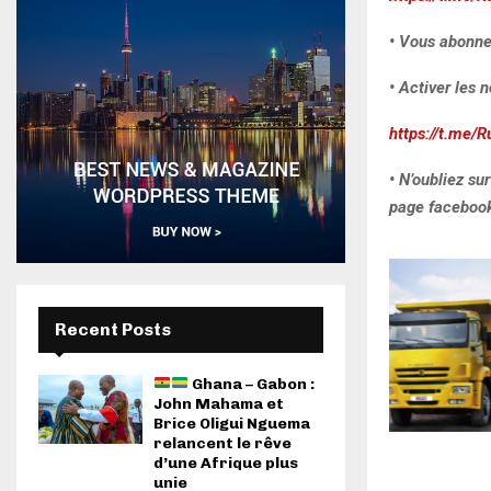
• Vous abonne
• Activer les n
https://t.me/R
• N’oubliez su
page facebook 
Recent Posts
Ghana – Gabon :
John Mahama et
Brice Oligui Nguema
relancent le rêve
d’une Afrique plus
unie