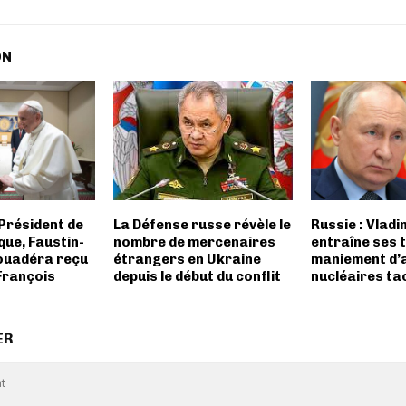
ON
 Président de
La Défense russe révèle le
Russie : Vladi
que, Faustin-
nombre de mercenaires
entraîne ses 
ouadéra reçu
étrangers en Ukraine
maniement d’
François
depuis le début du conflit
nucléaires ta
ER