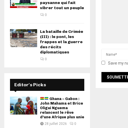
paysanne qui fait
vibrer tout un peuple
0
La bataille de Crimée
(III) : le pont, les
frappes et la guerre
des récits
diplomatiques
0
Save my na
Editor's Picks
Ghana – Gabon :
John Mahama et Brice
Oligui Nguema
relancent le rêve
d’une Afrique plus unie
28 juillet 2026
0