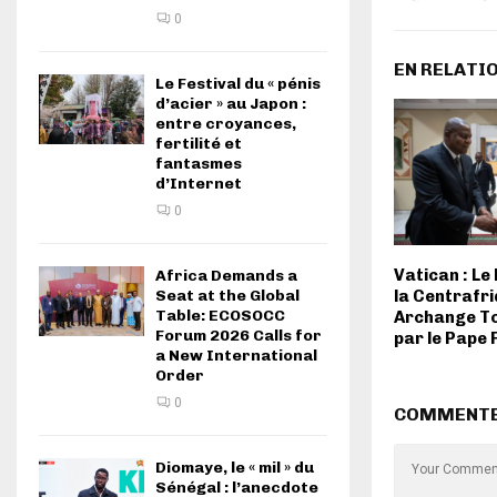
0
EN RELATI
Le Festival du « pénis
d’acier » au Japon :
entre croyances,
fertilité et
fantasmes
d’Internet
0
Vatican : Le
Africa Demands a
la Centrafri
Seat at the Global
Table: ECOSOCC
Archange T
Forum 2026 Calls for
par le Pape 
a New International
Order
0
COMMENT
Diomaye, le « mil » du
Sénégal : l’anecdote