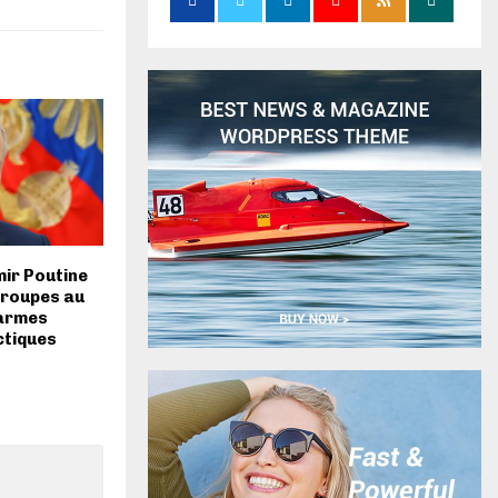
mir Poutine
troupes au
armes
ctiques