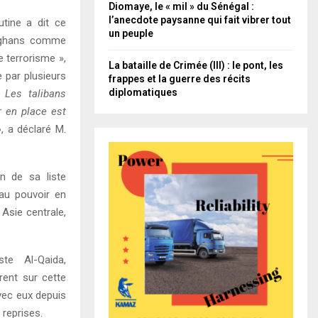
Diomaye, le « mil » du Sénégal :
l’anecdote paysanne qui fait vibrer tout
utine a dit ce
un peuple
afghans comme
e terrorisme »,
La bataille de Crimée (III) : le pont, les
e par plusieurs
frappes et la guerre des récits
diplomatiques
 Les talibans
r en place est
»
, a déclaré M.
n de sa liste
 au pouvoir en
 Asie centrale,
te Al-Qaida,
ent sur cette
vec eux depuis
reprises.