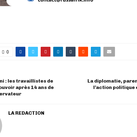
0
 : les travaillistes de
La diplomatie, pare
ouvoir après 14 ans de
l’action politique
ervateur
LA REDACTION