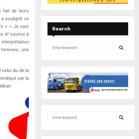
 fait de leurs
e a souligné ce
s ». « Je suis
Search
me et soumis à
e interprétation
es femmes, une
 celui du de la
vendiqué par la
liban.