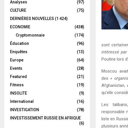
Analyses
(97)
CULTURE
(75)
DERNIÈRES NOUVELLES
(1 424)
ECONOMIE
(438)
Cryptomonnaie
(174)
Éducation
(96)
sont certaine
intéressé par 
Enquêtes
(13)
Poutine lors 
Europe
(64)
Events
(28)
Moscou avait
Featured
(21)
des
« organis
Fitness
(19)
Afghanistan, a
qu’elle consi
INSOLITE
(9)
International
(16)
Les taliban
INVESTIGATION
(78)
responsable 
INVESTISSEMENT RUSSIE EN AFRIQUE
liste en Russ
(6)
plusieurs ann