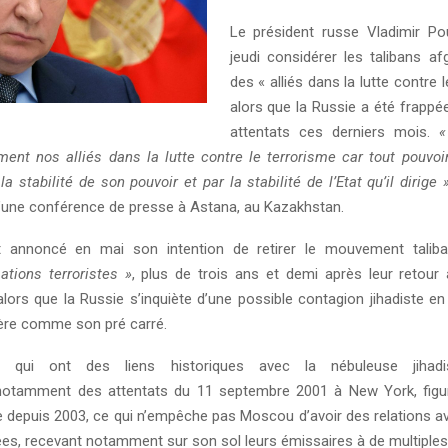
Le président russe Vladimir Po
jeudi considérer les talibans 
des « alliés dans la lutte contre l
alors que la Russie a été frappé
attentats ces derniers mois.
«
ment nos alliés dans la lutte contre le terrorisme car tout pouvoi
la stabilité de son pouvoir et par la stabilité de l’Etat qu’il dirige 
d’une conférence de presse à Astana, au Kazakhstan.
 annoncé en mai son intention de retirer le mouvement taliba
ations terroristes »
, plus de trois ans et demi après leur retour
lors que la Russie s’inquiète d’une possible contagion jihadiste en
dère comme son pré carré.
s, qui ont des liens historiques avec la nébuleuse jihadis
notamment des attentats du 11 septembre 2001 à New York, figur
ie depuis 2003, ce qui n’empêche pas Moscou d’avoir des relations a
ées, recevant notamment sur son sol leurs émissaires à de multiples 