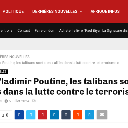
POLITIQUE
DERNIÈRES NOUVELLES
AFRIQUE INFOS
entions
Contact
Faire un don
Acheter le livre “Paul Biya : La Signature d
IÈRES NOUVELLES
 Poutine, les talibans sont des « alliés dans la lutte contre le terrorisme »
LLES
ladimir Poutine, les talibans s
és dans la lutte contre le terror
N
5 juillet 2024
0
0