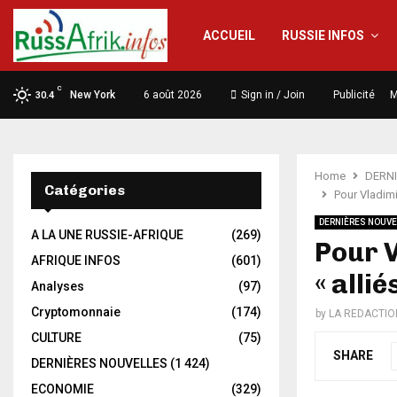
ACCUEIL
RUSSIE INFOS
C
New York
6 août 2026
Sign in / Join
Publicité
M
30.4
Home
DERN
Catégories
Pour Vladimir
DERNIÈRES NOUVE
A LA UNE RUSSIE-AFRIQUE
(269)
Pour V
AFRIQUE INFOS
(601)
« alli
Analyses
(97)
Cryptomonnaie
(174)
by
LA REDACTIO
CULTURE
(75)
SHARE
DERNIÈRES NOUVELLES
(1 424)
ECONOMIE
(329)