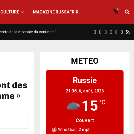
0
CULTURE
MAGAZINE RUSSAFRIK
iscrète de la monnaie du continent”
METEO
Russie
ont des
21:38,
6, août, 2026
isme »
15
°C
Couvert
Wind Gust:
2 mph