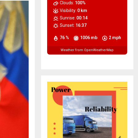
Clouds:
100%
Visibility:
0 km
Sunrise:
00:14
Sunset:
16:37
76 %
1006 mb
2 mph
Weather from OpenWeatherMap