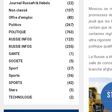
Journal Russafrik Hebdo
(22)
Moscou se mon
Non classé
(107)
promesses de n
Offre d'emploi
(83)
jeudi que les 
Politics
(267)
certain que l
POLITIQUE
(763)
certaines règ
RUSSIE INFOS
(123)
ultra-rigoris
politique quali
RUSSIE INFOS
(255)
SANTE
(1)
La Russie a ét
SOCIETE
(5)
salle de conce
Sport
(27)
branche afghan
Sports
(36)
SPORTS
(42)
Stars
(3)
TECHNOLOGIE
(2)