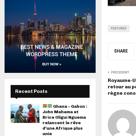
FEATURED
SHARE
PRECEDENT
Royaume-Uni
retour au p
Recent Posts
règne cons
Ghana – Gabon :
John Mahama et
Brice Oligui Nguema
relancent le rêve
d’une Afrique plus
unie