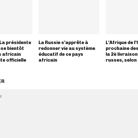
 La présidente
La Russie s’apprête à
L’Afrique de l’
sse bientôt
redonner vie au système
prochaine des
 africain
éducatif de ce pays
la 2è livraiso
te officielle
africain
russes, selon
ER