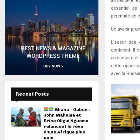
alimentaire e
essentiel de
pérennité de c
Un avenir prom
L’essor des e
continent. Il
alimentaire et
cette opportun
avec la Russie
Recent Posts
Ghana – Gabon :
John Mahama et
Brice Oligui Nguema
relancent le rêve
d’une Afrique plus
unie