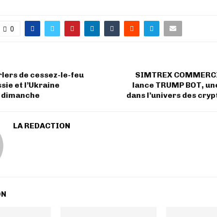
0
lers de cessez-le-feu
SIMTREX COMMERCI
sie et l’Ukraine
lance TRUMP BOT, une
 dimanche
dans l’univers des cry
LA REDACTION
ON