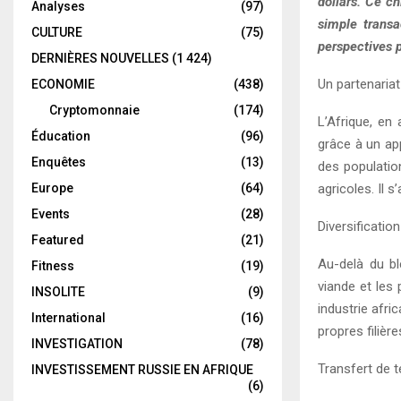
dollars. Ce c
Analyses
(97)
simple transa
CULTURE
(75)
perspectives p
DERNIÈRES NOUVELLES
(1 424)
Un partenaria
ECONOMIE
(438)
Cryptomonnaie
(174)
L’Afrique, en
Éducation
(96)
grâce à un ap
Enquêtes
(13)
des populatio
Europe
(64)
agricoles. Il s
Events
(28)
Diversificatio
Featured
(21)
Au-delà du blé
Fitness
(19)
viande et les 
INSOLITE
(9)
industrie afri
International
(16)
propres filièr
INVESTIGATION
(78)
Transfert de t
INVESTISSEMENT RUSSIE EN AFRIQUE
(6)