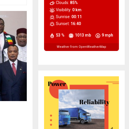
Clouds:
85%
Visibility:
0 km
Sunrise:
00:11
Sunset:
16:40
53 %
1013 mb
9 mph
Weather from OpenWeatherMap