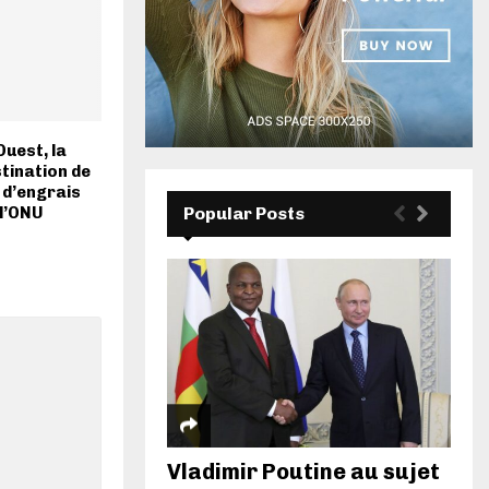
Ouest, la
tination de
n d’engrais
 l’ONU
Popular Posts
Vladimir Poutine au sujet