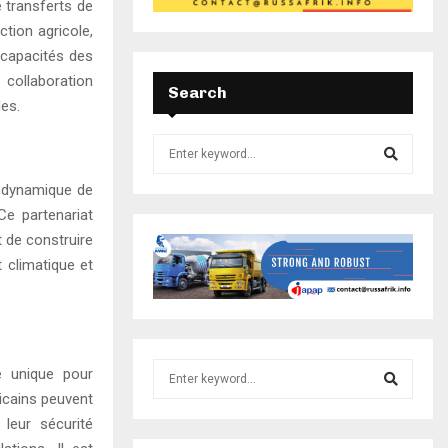
 transferts de
tion agricole,
 capacités des
 collaboration
Search
les.
ne dynamique de
Ce partenariat
t de construire
 climatique et
é unique pour
ricains peuvent
 leur sécurité