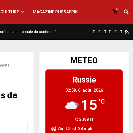
0
CULTURE
MAGAZINE RUSSAFRIK
iscrète de la monnaie du continent”
METEO
ommets
Russie
02:59,
6, août, 2026
s de
15
°C
Couvert
Wind Gust:
28 mph