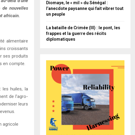
 au-delà d’une
Diomaye, le « mil » du Sénégal :
e de nouvelles
l’anecdote paysanne qui fait vibrer tout
un peuple
t africain.
La bataille de Crimée (III) : le pont, les
frappes et la guerre des récits
diplomatiques
té alimentaire
ins croissants
r ses produits
ris en compte.
 les huiles, la
ment de l’agro-
oderniser leurs
 revenus.
n agricole