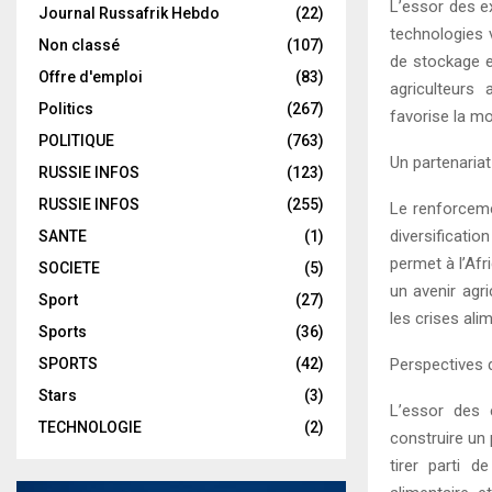
L’essor des e
Journal Russafrik Hebdo
(22)
technologies 
Non classé
(107)
de stockage e
Offre d'emploi
(83)
agriculteurs 
Politics
(267)
favorise la mo
POLITIQUE
(763)
Un partenariat
RUSSIE INFOS
(123)
RUSSIE INFOS
(255)
Le renforcemen
diversificati
SANTE
(1)
permet à l’Afr
SOCIETE
(5)
un avenir agr
Sport
(27)
les crises ali
Sports
(36)
SPORTS
(42)
Perspectives d
Stars
(3)
L’essor des 
TECHNOLOGIE
(2)
construire un 
tirer parti d