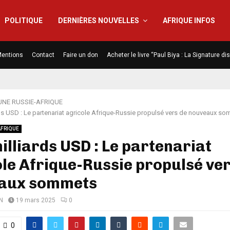
POLITIQUE
DERNIÈRES NOUVELLES
AFRIQUE INFOS
entions
Contact
Faire un don
Acheter le livre “Paul Biya : La Signature d
UNE RUSSIE-AFRIQUE
rds USD : Le partenariat agricole Afrique-Russie propulsé vers de nouveaux s
AFRIQUE
illiards USD : Le partenariat
le Afrique-Russie propulsé ver
aux sommets
N
19 mars 2025
0
0