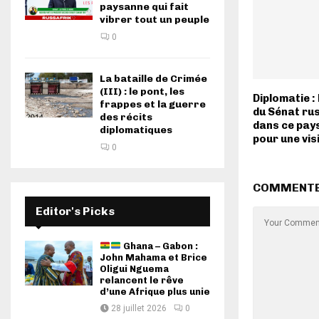
paysanne qui fait
vibrer tout un peuple
0
La bataille de Crimée
(III) : le pont, les
Diplomatie :
frappes et la guerre
du Sénat ru
des récits
dans ce pays
diplomatiques
pour une visi
0
COMMENT
Editor's Picks
Ghana – Gabon :
John Mahama et Brice
Oligui Nguema
relancent le rêve
d’une Afrique plus unie
28 juillet 2026
0