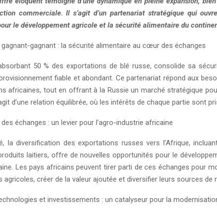
hiffre éloquent témoigne d’une dynamique en pleine expansion, bien
ction commerciale. Il s’agit d’un partenariat stratégique qui ouvr
our le développement agricole et la sécurité alimentaire du continen
t gagnant-gagnant : la sécurité alimentaire au cœur des échanges
 absorbant 50 % des exportations de blé russe, consolide sa sécuri
provisionnement fiable et abondant. Ce partenariat répond aux beso
ns africaines, tout en offrant à la Russie un marché stratégique pou
’agit d’une relation équilibrée, où les intérêts de chaque partie sont p
n des échanges : un levier pour l’agro-industrie africaine
, la diversification des exportations russes vers l’Afrique, incluant
produits laitiers, offre de nouvelles opportunités pour le développe
caine. Les pays africains peuvent tirer parti de ces échanges pour m
es agricoles, créer de la valeur ajoutée et diversifier leurs sources de
echnologies et investissements : un catalyseur pour la modernisatio