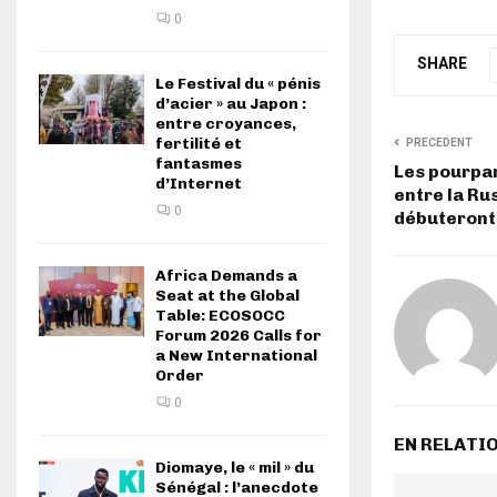
0
SHARE
Le Festival du « pénis
d’acier » au Japon :
entre croyances,
fertilité et
PRECEDENT
fantasmes
Les pourpar
d’Internet
entre la Rus
0
débuteront
Africa Demands a
Seat at the Global
Table: ECOSOCC
Forum 2026 Calls for
a New International
Order
0
EN RELATI
Diomaye, le « mil » du
Sénégal : l’anecdote