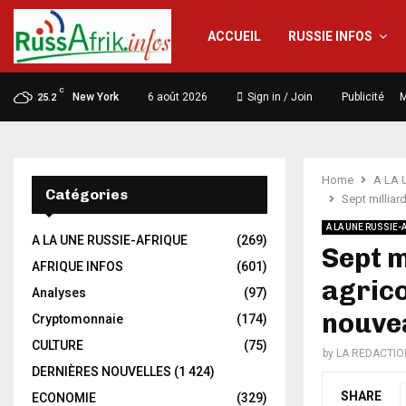
ACCUEIL
RUSSIE INFOS
C
New York
6 août 2026
Sign in / Join
Publicité
M
25.2
Home
A LA 
Catégories
Sept millia
A LA UNE RUSSIE-
A LA UNE RUSSIE-AFRIQUE
(269)
Sept m
AFRIQUE INFOS
(601)
agrico
Analyses
(97)
nouve
Cryptomonnaie
(174)
CULTURE
(75)
by
LA REDACTIO
DERNIÈRES NOUVELLES
(1 424)
SHARE
ECONOMIE
(329)