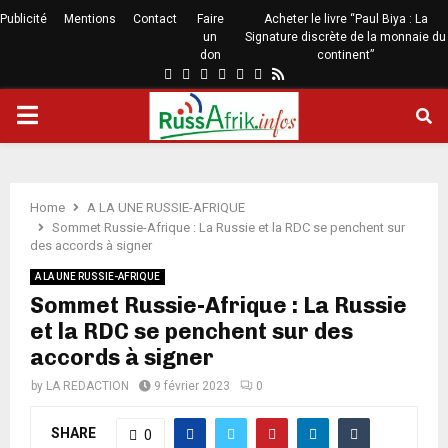
Publicité
Mentions
Contact
Faire
Acheter le livre “Paul Biya : La
un
Signature discrète de la monnaie du
don
continent”
Home
A LA UNE RUSSIE-AFRIQUE
Sommet Russie-Afrique : La Russie et la RDC se penchent sur
des accords à signer
A LA UNE RUSSIE-AFRIQUE
Sommet Russie-Afrique : La Russie
et la RDC se penchent sur des
accords à signer
by
LA REDACTION
9 février 2023
0
SHARE
0