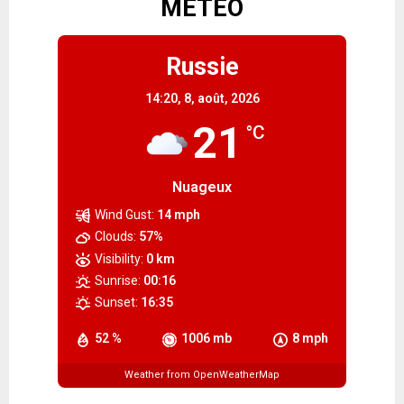
METEO
Russie
14:20,
8, août, 2026
21
°C
Nuageux
Wind Gust:
14 mph
Clouds:
57%
Visibility:
0 km
Sunrise:
00:16
Sunset:
16:35
52 %
1006 mb
8 mph
Weather from OpenWeatherMap