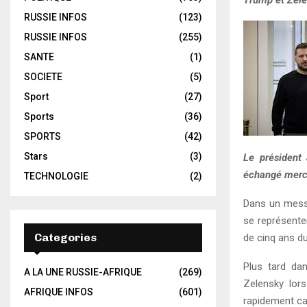
Trump et Zelen
RUSSIE INFOS
(123)
RUSSIE INFOS
(255)
SANTE
(1)
SOCIETE
(5)
Sport
(27)
Sports
(36)
SPORTS
(42)
Stars
(3)
Le président
échangé mercre
TECHNOLOGIE
(2)
Dans un messa
se représente
Categories
de cinq ans du
Plus tard dan
A LA UNE RUSSIE-AFRIQUE
(269)
Zelensky lors
AFRIQUE INFOS
(601)
rapidement car