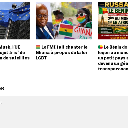
Musk, l’UE
Le FMI fait chanter le
Le Bénin do
ojet Iris² de
Ghana à propos de la loi
leçon au mon
n de satellites
LGBT
un petit pays 
devenu un géa
transparence
ER