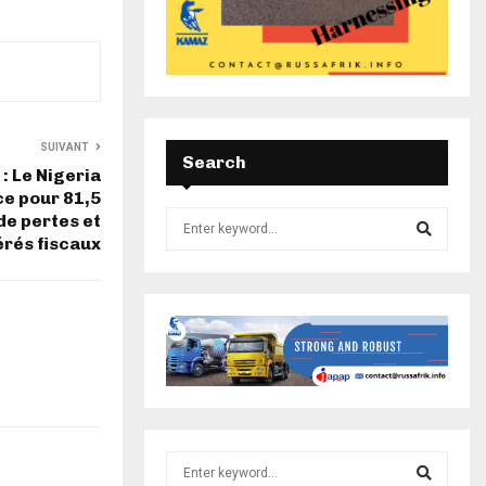
SUIVANT
Search
: Le Nigeria
ce pour 81,5
 de pertes et
érés fiscaux