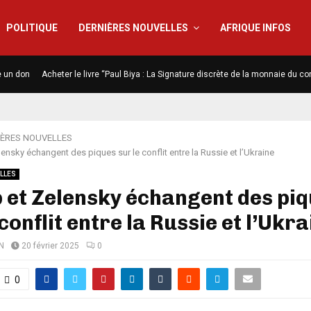
POLITIQUE
DERNIÈRES NOUVELLES
AFRIQUE INFOS
e un don
Acheter le livre “Paul Biya : La Signature discrète de la monnaie du co
IÈRES NOUVELLES
ensky échangent des piques sur le conflit entre la Russie et l’Ukraine
LLES
et Zelensky échangent des pi
 conflit entre la Russie et l’Ukr
N
20 février 2025
0
0