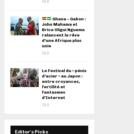
0
Ghana – Gabon :
John Mahama et
Brice Oligui Nguema
relancent le rêve
d’une Afrique plus
unie
0
Le Festival du « pénis
d’acier » au Japon :
entre croyances,
fertilité et
fantasmes
d’Internet
0
Editor's Picks