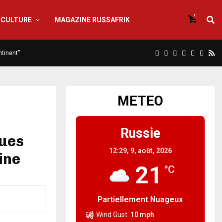
0
CULTURE
MAGAZINE RUSSAFRIK
ntinent”
METEO
Russie
ques
12:29,
9, août, 2026
aine
21
°C
Partiellement Nuageux
Wind Gust:
10 mph