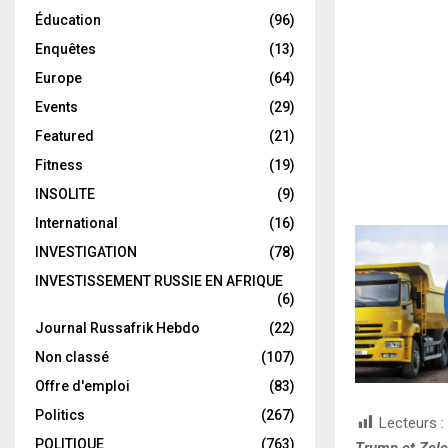
Éducation
(96)
Enquêtes
(13)
Europe
(64)
Events
(29)
Featured
(21)
Fitness
(19)
INSOLITE
(9)
International
(16)
INVESTIGATION
(78)
INVESTISSEMENT RUSSIE EN AFRIQUE
(6)
Journal Russafrik Hebdo
(22)
Non classé
(107)
Offre d'emploi
(83)
Politics
(267)
Lecteurs :
POLITIQUE
(763)