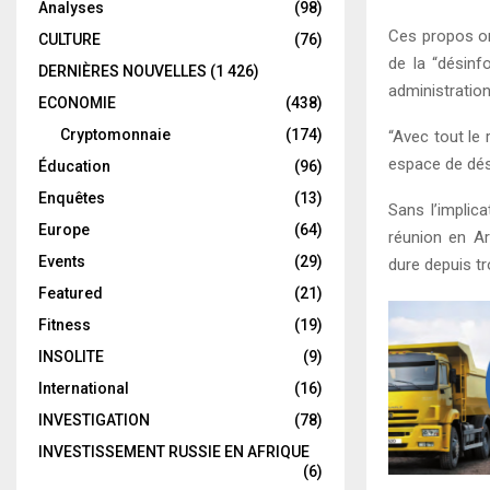
Analyses
(98)
Ces propos on
CULTURE
(76)
de la “désinf
DERNIÈRES NOUVELLES
(1 426)
administratio
ECONOMIE
(438)
Cryptomonnaie
(174)
“Avec tout le 
espace de dési
Éducation
(96)
Enquêtes
(13)
Sans l’implic
Europe
(64)
réunion en Ar
Events
(29)
dure depuis tro
Featured
(21)
Fitness
(19)
INSOLITE
(9)
International
(16)
INVESTIGATION
(78)
INVESTISSEMENT RUSSIE EN AFRIQUE
(6)