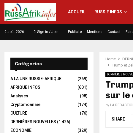
ACCUEIL
RUSSIE INFOS
9 août 2026
Sign in / Join
Publicité
Mentions
Contact
Fair
Home
DERN
Catégories
Trump et Zel
DERNIÈRES NOUVE
A LA UNE RUSSIE-AFRIQUE
(269)
Trump 
AFRIQUE INFOS
(601)
sur le
Analyses
(98)
Cryptomonnaie
(174)
by
LA REDACTIO
CULTURE
(76)
SHARE
DERNIÈRES NOUVELLES
(1 426)
ECONOMIE
(329)