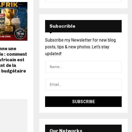
Subscrible
Subscribe my Newsletter for new blog
posts, tips & new photos. Let's stay
nne une
updated!
de : comment
africain est
nt de la
 budgétaire
Our Networks