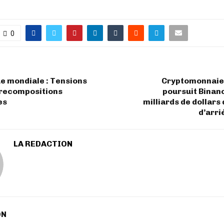
0
e mondiale : Tensions
Cryptomonnaie 
 recompositions
poursuit Binan
es
milliards de dollars
d’arri
LA REDACTION
ON