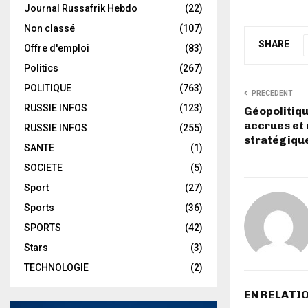
Journal Russafrik Hebdo
(22)
Non classé
(107)
SHARE
Offre d'emploi
(83)
Politics
(267)
POLITIQUE
(763)
PRECEDENT
RUSSIE INFOS
(123)
Géopolitiqu
accrues et
RUSSIE INFOS
(255)
stratégiqu
SANTE
(1)
SOCIETE
(5)
Sport
(27)
Sports
(36)
SPORTS
(42)
Stars
(3)
TECHNOLOGIE
(2)
EN RELATI