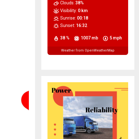
Clouds:
38%
Visibility:
0 km
Sunrise:
00:18
Sunset:
16:32
38 %
1007 mb
5 mph
Weather from OpenWeatherMap