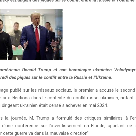
sky échangent des piques sur le conflit entre la Russie et l’Ukraine
 américain Donald Trump et son homologue ukrainien Volodymyr
di des piques sur le conflit entre la Russie et l’Ukraine.
ge publié sur les réseaux sociaux, le premier a accusé le second
r aux élections dans le contexte du conflit russo-ukrainien, notant
 dirigeant ukrainien était censé s’achever en mai 2024.
s la journée, M. Trump a formulé des critiques similaires à l’
 d’une conférence sur l’investissement en Floride, appelant ce d
 cette guerre va dans la mauvaise direction”.